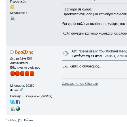
Περαστικός
Γεια χαρά σε όλους!
Μηνύματα: 1
Πρόσφατα ανέβασα μια καινούργια διασκευ
Θα χαρώ πολύ να ακούσω τις γνώμες σας!
Καλή συνέχεια και καλό καλοκαίρι σε όλους
Απ: "Bensusan" του Michael Hed
Βραζίλης
«
Απάντηση #1 στις:
12/04/24, 20:43 »
Δεν με λένε Bill!
Administrator
Εχμ, λείπει ο σύνδεσμος...
Εδώ είναι το σπίτι μου
Διαχειριστής του kithara.gr
Μηνύματα: 10360
Φύλο:
Βασίλης + Βραζιλία = Βραζίλης
Σελίδες: [
1
]
Πάνω