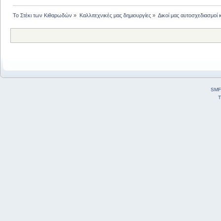
Το Στέκι των Κιθαρωδών
»
Καλλιτεχνικές μας δημιουργίες
»
Δικοί μας αυτοσχεδιασμοί 
SMF
T