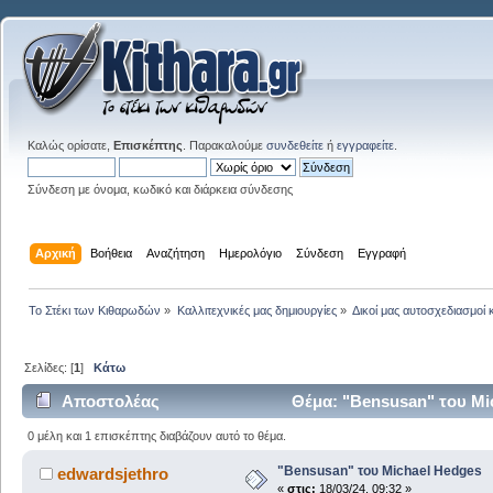
Καλώς ορίσατε,
Επισκέπτης
. Παρακαλούμε
συνδεθείτε
ή
εγγραφείτε
.
Σύνδεση με όνομα, κωδικό και διάρκεια σύνδεσης
Αρχική
Βοήθεια
Αναζήτηση
Ημερολόγιο
Σύνδεση
Εγγραφή
Το Στέκι των Κιθαρωδών
»
Καλλιτεχνικές μας δημιουργίες
»
Δικοί μας αυτοσχεδιασμοί 
Σελίδες: [
1
]
Κάτω
Αποστολέας
Θέμα: "Bensusan" του Mi
0 μέλη και 1 επισκέπτης διαβάζουν αυτό το θέμα.
"Bensusan" του Michael Hedges
edwardsjethro
«
στις:
18/03/24, 09:32 »