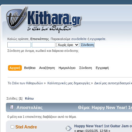
Καλώς ορίσατε,
Επισκέπτης
. Παρακαλούμε
συνδεθείτε
ή
εγγραφείτε
.
Σύνδεση με όνομα, κωδικό και διάρκεια σύνδεσης
Αρχική
Βοήθεια
Αναζήτηση
Ημερολόγιο
Σύνδεση
Εγγραφή
Το Στέκι των Κιθαρωδών
»
Καλλιτεχνικές μας δημιουργίες
»
Δικοί μας αυτοσχεδιασμοί 
Σελίδες: [
1
]
Κάτω
Αποστολέας
Θέμα: Happy New Year! 1s
0 μέλη και 1 επισκέπτης διαβάζουν αυτό το θέμα.
Happy New Year! 1st Guitar Jam o
Stel Andre
«
στις:
01/01/25, 12:58 »