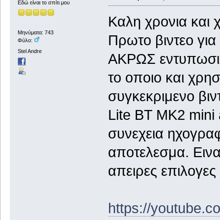
Εδώ είναι το σπίτι μου
Καλη χρονια και 
Μηνύματα: 743
Πρωτο βιντεο για 
Φύλο:
Stel Andre
ΑΚΡΩΣ εντυπωσια
το οποιο και χρη
συγκεκριμενο βιν
Lite BT MK2 mini
συνεχεια ηχογραφ
αποτελεσμα. Ειναι
απειρες επιλογες τ
https://youtub