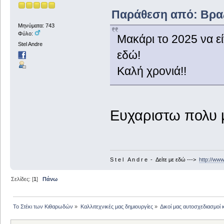
Παράθεση από: Βραζί
Μηνύματα: 743
Φύλο:
Μακάρι το 2025 να εί
Stel Andre
εδώ!
Καλή χρονιά!!
Ευχαριστω πολυ μ
S t e l A n d r e - Δείτε με εδώ --->
http://ww
Σελίδες: [
1
]
Πάνω
Το Στέκι των Κιθαρωδών
»
Καλλιτεχνικές μας δημιουργίες
»
Δικοί μας αυτοσχεδιασμοί 