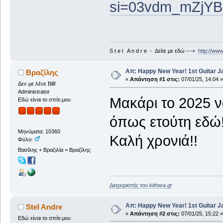
si=03vdm_mZjYB
S t e l A n d r e - Δείτε με εδώ --->
http://ww
Απ: Happy New Year! 1st Guitar J
Βραζίλης
«
Απάντηση #1 στις:
07/01/25, 14:04 »
Δεν με λένε Bill!
Administrator
Μακάρι το 2025 να
Εδώ είναι το σπίτι μου
όπως ετούτη εδώ
Μηνύματα: 10360
Καλή χρονιά!!
Φύλο:
Βασίλης + Βραζιλία = Βραζίλης
Διαχειριστής του kithara.gr
Απ: Happy New Year! 1st Guitar J
Stel Andre
«
Απάντηση #2 στις:
07/01/25, 15:22 »
Εδώ είναι το σπίτι μου