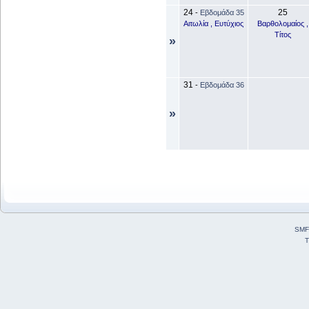
24
25
-
Εβδομάδα 35
Αιτωλία , Ευτύχιος
Βαρθολομαίος ,
Τίτος
»
31
-
Εβδομάδα 36
»
SMF
T