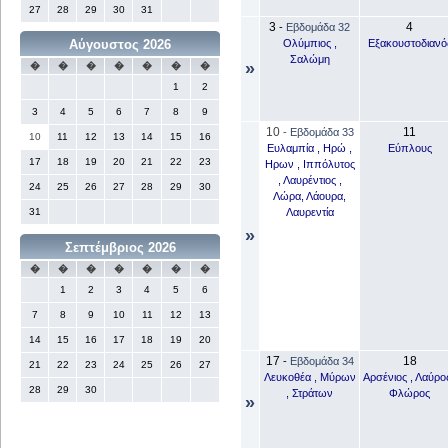
27
28
29
30
31
3
4
-
Εβδομάδα 32
Ολύμπιος ,
Εξακουστοδιανό
Αύγουστος 2026
Σαλώμη
»
�
�
�
�
�
�
�
1
2
3
4
5
6
7
8
9
10
11
-
Εβδομάδα 33
10
11
12
13
14
15
16
Ευλαμπία , Ηρώ ,
Εύπλους
17
18
19
20
21
22
23
Ηρων , Ιππόλυτος
, Λαυρέντιος ,
24
25
26
27
28
29
30
Λώρα, Λάουρα,
Λαυρεντία
31
»
Σεπτέμβριος 2026
�
�
�
�
�
�
�
1
2
3
4
5
6
7
8
9
10
11
12
13
14
15
16
17
18
19
20
17
18
-
Εβδομάδα 34
21
22
23
24
25
26
27
Λευκοθέα , Μύρων
Αρσένιος , Λαύρος
28
29
30
, Στράτων
Φλώρος
»