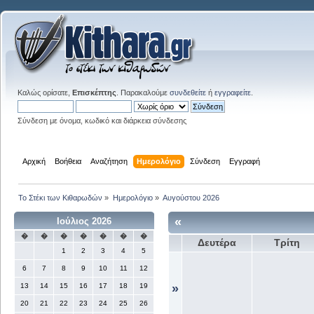
Καλώς ορίσατε,
Επισκέπτης
. Παρακαλούμε
συνδεθείτε
ή
εγγραφείτε
.
Σύνδεση με όνομα, κωδικό και διάρκεια σύνδεσης
Αρχική
Βοήθεια
Αναζήτηση
Ημερολόγιο
Σύνδεση
Εγγραφή
Το Στέκι των Κιθαρωδών
»
Ημερολόγιο
»
Αυγούστου 2026
«
Ιούλιος 2026
�
�
�
�
�
�
�
Δευτέρα
Τρίτη
1
2
3
4
5
6
7
8
9
10
11
12
13
14
15
16
17
18
19
»
20
21
22
23
24
25
26