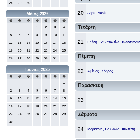
28
29
30
20
Λήδα , Λυδία
Μάιος 2025
�
�
�
�
�
�
�
Τετάρτη
1
2
3
4
5
6
7
8
9
10
11
21
Ελένη , Κωνσταντίνα , Κωνσταντίν
12
13
14
15
16
17
18
19
20
21
22
23
24
25
Πέμπτη
26
27
28
29
30
31
Ιούνιος 2025
22
Αιμίλιος , Κόδρος
�
�
�
�
�
�
�
1
Παρασκευή
2
3
4
5
6
7
8
9
10
11
12
13
14
15
23
16
17
18
19
20
21
22
Σάββατο
23
24
25
26
27
28
29
30
24
Μαρκιανή , Παλλαδία , Φωτεινή