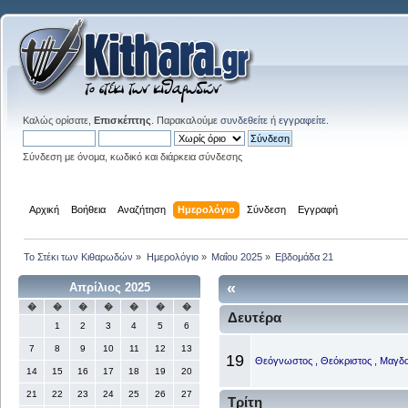
Καλώς ορίσατε,
Επισκέπτης
. Παρακαλούμε
συνδεθείτε
ή
εγγραφείτε
.
Σύνδεση με όνομα, κωδικό και διάρκεια σύνδεσης
Αρχική
Βοήθεια
Αναζήτηση
Ημερολόγιο
Σύνδεση
Εγγραφή
Το Στέκι των Κιθαρωδών
»
Ημερολόγιο
»
Μαΐου 2025
»
Εβδομάδα 21
«
Απρίλιος 2025
�
�
�
�
�
�
�
Δευτέρα
1
2
3
4
5
6
7
8
9
10
11
12
13
19
Θεόγνωστος , Θεόκριστος , Μαγδαλ
14
15
16
17
18
19
20
21
22
23
24
25
26
27
Τρίτη