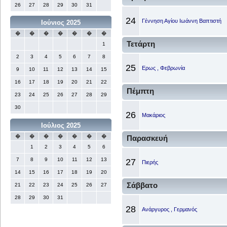
26
27
28
29
30
31
24
Γέννηση Αγίου Ιωάννη Βαπτιστή
Ιούνιος 2025
�
�
�
�
�
�
�
Τετάρτη
1
2
3
4
5
6
7
8
25
Ερως , Φεβρωνία
9
10
11
12
13
14
15
16
17
18
19
20
21
22
Πέμπτη
23
24
25
26
27
28
29
30
26
Μακάριος
Ιούλιος 2025
�
�
�
�
�
�
�
Παρασκευή
1
2
3
4
5
6
7
8
9
10
11
12
13
27
Πιερής
14
15
16
17
18
19
20
Σάββατο
21
22
23
24
25
26
27
28
29
30
31
28
Ανάργυρος , Γερμανός