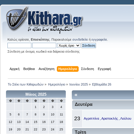
Καλώς ορίσατε,
Επισκέπτης
. Παρακαλούμε
συνδεθείτε
ή
εγγραφείτε
.
Σύνδεση με όνομα, κωδικό και διάρκεια σύνδεσης
Αρχική
Βοήθεια
Αναζήτηση
Ημερολόγιο
Σύνδεση
Εγγραφή
Το Στέκι των Κιθαρωδών
»
Ημερολόγιο
»
Ιουνίου 2025
»
Εβδομάδα 26
«
Μάιος 2025
�
�
�
�
�
�
�
Δευτέρα
1
2
3
4
5
6
7
8
9
10
11
23
Αγριππίνα , Αριστοκλής , Λούλου
12
13
14
15
16
17
18
19
20
21
22
23
24
25
Τρίτη