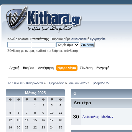
Καλώς ορίσατε,
Επισκέπτης
. Παρακαλούμε
συνδεθείτε
ή
εγγραφείτε
.
Σύνδεση με όνομα, κωδικό και διάρκεια σύνδεσης
Αρχική
Βοήθεια
Αναζήτηση
Ημερολόγιο
Σύνδεση
Εγγραφή
Το Στέκι των Κιθαρωδών
»
Ημερολόγιο
»
Ιουνίου 2025
»
Εβδομάδα 27
«
Μάιος 2025
�
�
�
�
�
�
�
Δευτέρα
1
2
3
4
5
6
7
8
9
10
11
30
Απόστολος , Μελίτων
12
13
14
15
16
17
18
19
20
21
22
23
24
25