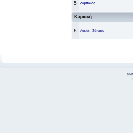
5
Λαμπαδός
Κυριακή
6
Λυκίας , Σάτυρος
SMF
T