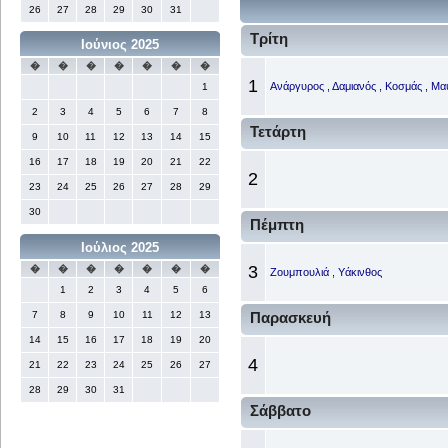
26
27
28
29
30
31
Τρίτη
Ιούνιος 2025
�
�
�
�
�
�
�
1
Ανάργυρος , Δαμιανός , Κοσμάς , Μα
1
2
3
4
5
6
7
8
Τετάρτη
9
10
11
12
13
14
15
16
17
18
19
20
21
22
2
23
24
25
26
27
28
29
30
Πέμπτη
Ιούλιος 2025
3
�
�
�
�
�
�
�
Ζουμπουλιά , Υάκινθος
1
2
3
4
5
6
7
8
9
10
11
12
13
Παρασκευή
14
15
16
17
18
19
20
4
21
22
23
24
25
26
27
28
29
30
31
Σάββατο