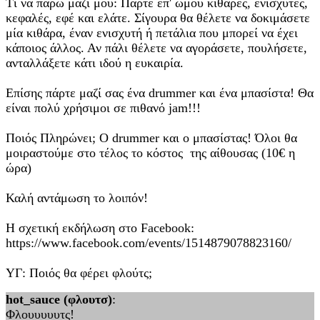
Τί να πάρω μαζί μου: Πάρτε επ' ώμου κιθάρες, ενισχυτές,
κεφαλές, εφέ και ελάτε. Σίγουρα θα θέλετε να δοκιμάσετε
μία κιθάρα, έναν ενισχυτή ή πετάλια που μπορεί να έχει
κάποιος άλλος. Αν πάλι θέλετε να αγοράσετε, πουλήσετε,
ανταλλάξετε κάτι ιδού η ευκαιρία.
Επίσης πάρτε μαζί σας ένα drummer και ένα μπασίστα! Θα
είναι πολύ χρήσιμοι σε πιθανό jam!!!
Ποιός Πληρώνει; O drummer και ο μπασίστας! Όλοι θα
μοιραστούμε στο τέλος το κόστος της αίθουσας (10€ η
ώρα)
Καλή αντάμωση το λοιπόν!
Η σχετική εκδήλωση στο Facebook:
https://www.facebook.com/events/1514879078823160/
ΥΓ: Ποιός θα φέρει φλούτς;
hot_sauce (φλουτσ)
:
Φλουυυυυτς!