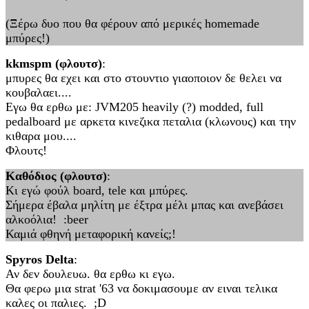
(Ξέρω δυο που θα φέρουν από μερικές homemade
μπύρες!)
kkmspm (φλουτσ)
:
μπυρες θα εχει και στο στουντιο γιαοποιον δε θελει να
κουβαλαει....
Εγω θα ερθω με: JVM205 heavily (?) modded, full
pedalboard με αρκετα κινεζικα πεταλια (κλωνους) και την
κιθαρα μου....
Φλουτς!
Καθόδιος (φλουτσ)
:
Κι εγώ φούλ board, tele και μπύρες.
Σήμερα έβαλα μηλίτη με έξτρα μέλι μπας και ανεβάσει
αλκοόλια! :beer
Καμιά φθηνή μεταφορική κανείς;!
Spyros Delta
:
Αν δεν δουλευω. θα ερθω κι εγω.
Θα φερω μια strat '63 να δοκιμασουμε αν ειναι τελικα
καλες οι παλιες. ;D