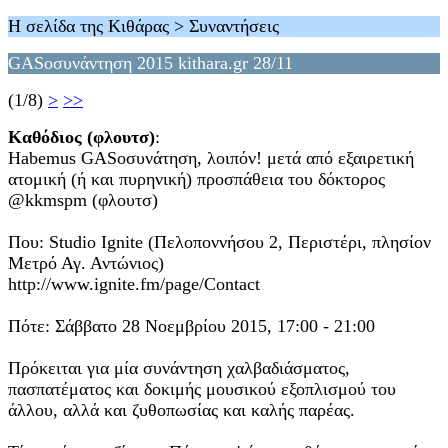
Η σελίδα της Κιθάρας > Συναντήσεις
GASοσυνάντηση 2015 kithara.gr 28/11
(1/8)
>
>>
Καθόδιος (φλουτσ)
:
Habemus GASοσυνάτηση, λοιπόν! μετά από εξαιρετική
ατομική (ή και πυρηνική) προσπάθεια του δόκτορος
@kkmspm (φλουτσ)
Που: Studio Ignite (Πελοποννήσου 2, Περιστέρι, πλησίον
Μετρό Αγ. Αντώνιος)
http://www.ignite.fm/page/Contact
Πότε: Σάββατο 28 Νοεμβρίου 2015, 17:00 - 21:00
Πρόκειται για μία συνάντηση χαλβαδιάσματος,
πασπατέματος και δοκιμής μουσικού εξοπλισμού του
άλλου, αλλά και ζυθοπωσίας και καλής παρέας.