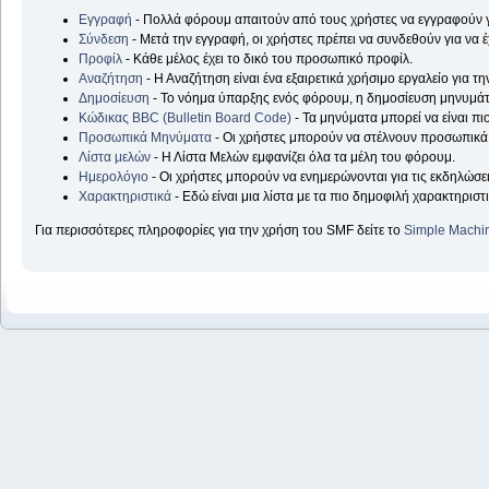
Εγγραφή
- Πολλά φόρουμ απαιτούν από τους χρήστες να εγγραφούν
Σύνδεση
- Μετά την εγγραφή, οι χρήστες πρέπει να συνδεθούν για να
Προφίλ
- Κάθε μέλος έχει το δικό του προσωπικό προφίλ.
Αναζήτηση
- Η Αναζήτηση είναι ένα εξαιρετικά χρήσιμο εργαλείο για 
Δημοσίευση
- Το νόημα ύπαρξης ενός φόρουμ, η δημοσίευση μηνυμάτ
Κώδικας BBC (Bulletin Board Code)
- Τα μηνύματα μπορεί να είναι π
Προσωπικά Μηνύματα
- Οι χρήστες μπορούν να στέλνουν προσωπικά 
Λίστα μελών
- Η Λίστα Μελών εμφανίζει όλα τα μέλη του φόρουμ.
Ημερολόγιο
- Οι χρήστες μπορούν να ενημερώνονται για τις εκδηλώσεις
Χαρακτηριστικά
- Εδώ είναι μια λίστα με τα πιο δημοφιλή χαρακτηριστι
Για περισσότερες πληροφορίες για την χρήση του SMF δείτε το
Simple Machi