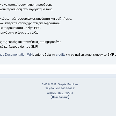
 για να αποκτήσουν πλήρη πρόσβαση.
 έχουν πρόσβαση στο λογαριασμό τους.
την εύρεση πληροφοριών σε μηνύματα και συζητήσεις.
ων επιτρέπει στους χρήστες να εκφραστούν.
ιο ευπαρουσίαστα με λίγο BBC.
μηνύματα ο ένας στον άλλο.
, τις εορτές και τα γενέθλια, στο ημερολόγιο
κά και λειτουργίες του SMF.
nes Documentation Wiki
, επίσης δείτε τα
credits
για να μάθετε ποιοι έκαναν το SMF 
SMF © 2011
,
Simple Machines
TinyPortal
© 2005-2012
'
XHTML
RSS
WAP2
Όροι Χρήσης