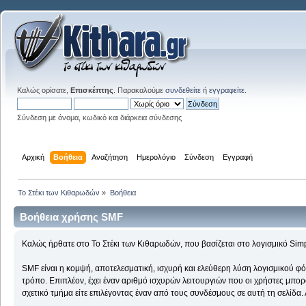
Καλώς ορίσατε,
Επισκέπτης
. Παρακαλούμε
συνδεθείτε
ή
εγγραφείτε
.
Σύνδεση με όνομα, κωδικό και διάρκεια σύνδεσης
Αρχική
Βοήθεια
Αναζήτηση
Ημερολόγιο
Σύνδεση
Εγγραφή
Το Στέκι των Κιθαρωδών
»
Βοήθεια
Βοήθεια χρήσης SMF
Καλώς ήρθατε στο Το Στέκι των Κιθαρωδών, που βασίζεται στο λογισμικό Si
SMF είναι η κομψή, αποτελεσματική, ισχυρή και ελεύθερη λύση λογισμικού φόρ
τρόπο. Επιπλέον, έχει έναν αριθμό ισχυρών λειτουργιών που οι χρήστες μπορ
σχετικό τμήμα είτε επιλέγοντας έναν από τους συνδέσμους σε αυτή τη σελίδα