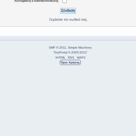
Αυτόματη επανασύνδεση:
Ξεχάσατε τον κωδικό σας;
SMF © 2011
,
Simple Machines
TinyPortal
© 2005-2012
'
XHTML
RSS
WAP2
Όροι Χρήσης