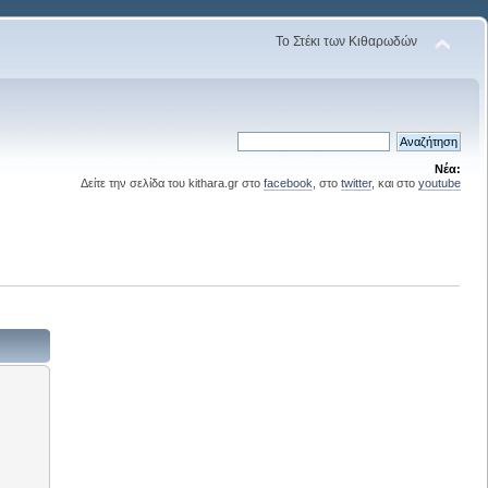
Το Στέκι των Κιθαρωδών
Νέα:
Δείτε την σελίδα του kithara.gr στο
facebook
, στο
twitter
, και στο
youtube