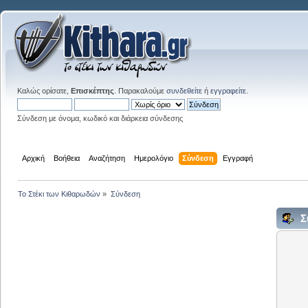
Καλώς ορίσατε,
Επισκέπτης
. Παρακαλούμε
συνδεθείτε
ή
εγγραφείτε
.
Σύνδεση με όνομα, κωδικό και διάρκεια σύνδεσης
Αρχική
Βοήθεια
Αναζήτηση
Ημερολόγιο
Σύνδεση
Εγγραφή
Το Στέκι των Κιθαρωδών
»
Σύνδεση
Σ