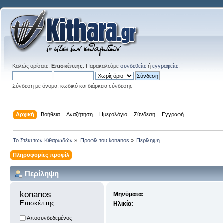
Καλώς ορίσατε,
Επισκέπτης
. Παρακαλούμε
συνδεθείτε
ή
εγγραφείτε
.
Σύνδεση με όνομα, κωδικό και διάρκεια σύνδεσης
Αρχική
Βοήθεια
Αναζήτηση
Ημερολόγιο
Σύνδεση
Εγγραφή
Το Στέκι των Κιθαρωδών
»
Προφίλ του konanos
»
Περίληψη
Πληροφορίες προφίλ
Περίληψη
konanos 
Μηνύματα:
Επισκέπτης
Ηλικία:
Αποσυνδεδεμένος