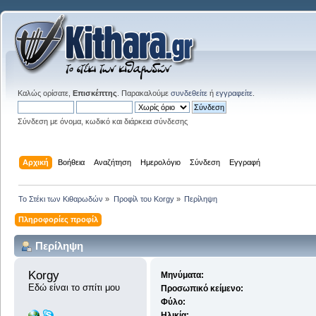
Καλώς ορίσατε,
Επισκέπτης
. Παρακαλούμε
συνδεθείτε
ή
εγγραφείτε
.
Σύνδεση με όνομα, κωδικό και διάρκεια σύνδεσης
Αρχική
Βοήθεια
Αναζήτηση
Ημερολόγιο
Σύνδεση
Εγγραφή
Το Στέκι των Κιθαρωδών
»
Προφίλ του Korgy
»
Περίληψη
Πληροφορίες προφίλ
Περίληψη
Korgy 
Μηνύματα:
Εδώ είναι το σπίτι μου
Προσωπικό κείμενο:
Φύλο:
Ηλικία: