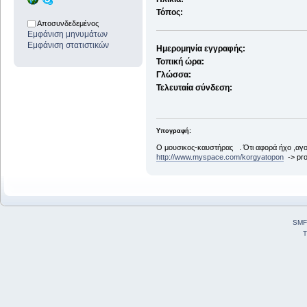
Τόπος:
Αποσυνδεδεμένος
Εμφάνιση μηνυμάτων
Εμφάνιση στατιστικών
Ημερομηνία εγγραφής:
Τοπική ώρα:
Γλώσσα:
Τελευταία σύνδεση:
Υπογραφή:
Ο μουσικος-καυστήρας . Ότι αφορά ήχο ,αγο
http://www.myspace.com/korgyatopon
-> pro
SMF
T