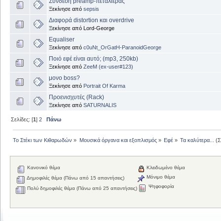
Σύνδεση preamp-πεταλιέρας
Ξεκίνησε από
sepsis
Διαφορά distortion και overdrive
Ξεκίνησε από Lord-George
Equaliser
Ξεκίνησε από
c0uNt_OrGatH-ParanoidGeorge
Ποιό εφέ είναι αυτό; (mp3, 250kb)
Ξεκίνησε από
ZeeM (ex-user#123)
μονο boss?
Ξεκίνησε από
Portrait Of Karma
Προενισχυτές (Rack)
Ξεκίνησε από
SATURNALIS
Σελίδες: [
1
]
2
Πάνω
Το Στέκι των Κιθαρωδών
»
Μουσικά όργανα και εξοπλισμός
»
Εφέ
»
Τα καλύτερα...
(Σ
Κανονικό θέμα
Κλειδωμένο θέμα
Μόνιμο θέμα
Δημοφιλές θέμα (Πάνω από 15 απαντήσεις)
Ψηφοφορία
Πολύ δημοφιλές θέμα (Πάνω από 25 απαντήσεις)