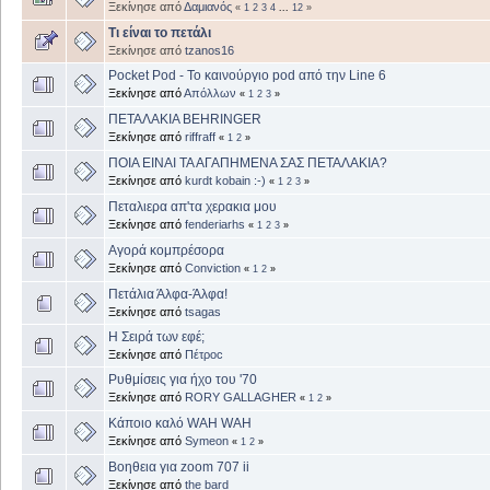
Ξεκίνησε από
Δαμιανός
«
1
2
3
4
...
12
»
Τι είναι το πετάλι
Ξεκίνησε από
tzanos16
Pocket Pod - To καινούργιο pod από την Line 6
Ξεκίνησε από
Απόλλων
«
1
2
3
»
ΠΕΤΑΛΑΚΙΑ BEHRINGER
Ξεκίνησε από
riffraff
«
1
2
»
ΠΟΙΑ ΕΙΝΑΙ ΤΑ ΑΓΑΠΗΜΕΝΑ ΣΑΣ ΠΕΤΑΛΑΚΙΑ?
Ξεκίνησε από
kurdt kobain :-)
«
1
2
3
»
Πεταλιερα απ'τα χερακια μου
Ξεκίνησε από
fenderiarhs
«
1
2
3
»
Αγορά κομπρέσορα
Ξεκίνησε από
Conviction
«
1
2
»
Πετάλια Άλφα-Άλφα!
Ξεκίνησε από
tsagas
Η Σειρά των εφέ;
Ξεκίνησε από
Πέτροc
Ρυθμίσεις για ήχο του '70
Ξεκίνησε από
RORY GALLAGHER
«
1
2
»
Κάποιο καλό WAH WAH
Ξεκίνησε από
Symeon
«
1
2
»
Βοηθεια για zoom 707 ii
Ξεκίνησε από
the bard