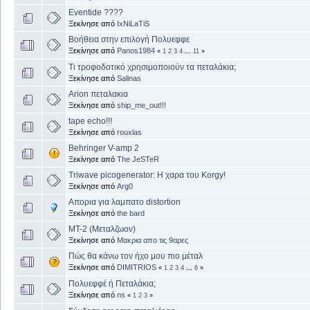
Eventide ????
Ξεκίνησε από
IxNiLaTiS
Βοήθεια στην επιλογή Πολυεφφε
Ξεκίνησε από
Panos1984
«
1
2
3
4
...
11
»
Τι τροφοδοτικό χρησιμοποιούν τα πεταλάκια;
Ξεκίνησε από
Salinas
Αrion πεταλακια
Ξεκίνησε από
ship_me_out!!!
tape echo!!!
Ξεκίνησε από
rouxlas
Behringer V-amp 2
Ξεκίνησε από
The JeSTeR
Triwave picogenerator: Η χαρα του Κorgy!
Ξεκίνησε από
Arg0
Απορια για λαμπατο distortion
Ξεκίνησε από
the bard
MT-2 (Μεταλζωον)
Ξεκίνησε από
Μακρια απο τις 9αρες
Πώς θα κάνω τον ήχο μου πιο μέταλ
Ξεκίνησε από
DIMITRIOS
«
1
2
3
4
...
6
»
Πολυεφφέ ή Πεταλάκια;
Ξεκίνησε από
ns
«
1
2
3
»