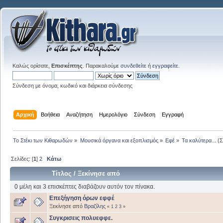
Καλώς ορίσατε,
Επισκέπτης
. Παρακαλούμε
συνδεθείτε
ή
εγγραφείτε
.
Σύνδεση με όνομα, κωδικό και διάρκεια σύνδεσης
Αρχική
Βοήθεια
Αναζήτηση
Ημερολόγιο
Σύνδεση
Εγγραφή
Το Στέκι των Κιθαρωδών
»
Μουσικά όργανα και εξοπλισμός
»
Εφέ
»
Τα καλύτερα...
(Σ
Σελίδες: [
1
]
2
Κάτω
Τίτλος
/
Ξεκίνησε από
0 μέλη και 3 επισκέπτες διαβάζουν αυτόν τον πίνακα.
Eπεξήγηση όρων εφφέ
Ξεκίνησε από
Βραζίλης
«
1
2
3
»
Συγκρισεις πολυεφφε.