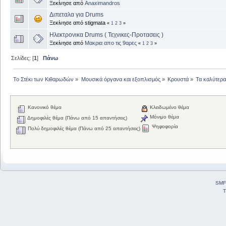
Ξεκίνησε από
Anaximandros
Διπεταλα για Drums
Ξεκίνησε από stigmata
«
1
2
3
»
Ηλεκτρονικα Drums ( Τεχνικες-Προτασεις )
Ξεκίνησε από
Μακρια απο τις 9αρες
«
1
2
3
»
Σελίδες: [
1
]
Πάνω
Το Στέκι των Κιθαρωδών
»
Μουσικά όργανα και εξοπλισμός
»
Κρουστά
»
Τα καλύτερα.
Κανονικό θέμα
Κλειδωμένο θέμα
Μόνιμο θέμα
Δημοφιλές θέμα (Πάνω από 15 απαντήσεις)
Ψηφοφορία
Πολύ δημοφιλές θέμα (Πάνω από 25 απαντήσεις)
SMF
T