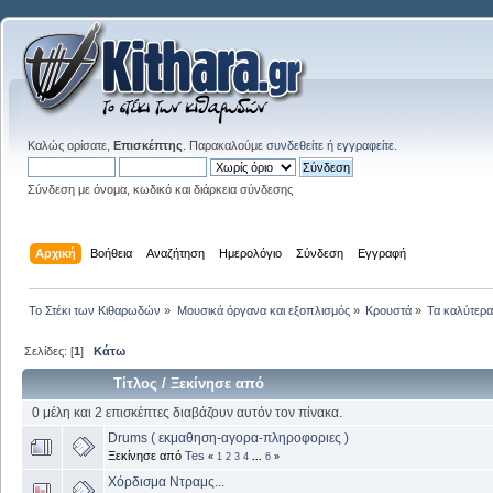
Καλώς ορίσατε,
Επισκέπτης
. Παρακαλούμε
συνδεθείτε
ή
εγγραφείτε
.
Σύνδεση με όνομα, κωδικό και διάρκεια σύνδεσης
Αρχική
Βοήθεια
Αναζήτηση
Ημερολόγιο
Σύνδεση
Εγγραφή
Το Στέκι των Κιθαρωδών
»
Μουσικά όργανα και εξοπλισμός
»
Κρουστά
»
Τα καλύτερα.
Σελίδες: [
1
]
Κάτω
Τίτλος
/
Ξεκίνησε από
0 μέλη και 2 επισκέπτες διαβάζουν αυτόν τον πίνακα.
Drums ( εκμαθηση-αγορα-πληροφοριες )
Ξεκίνησε από
Tes
«
1
2
3
4
...
6
»
Χόρδισμα Ντραμς...