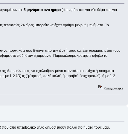
 μηνυμάτων το:
5 μηνύματα ανά ημέρα
(είτε πρόκειται για νέο θέμα είτε για
 τελευταίες 24 ώρες μπορείτε να έχετε γράψει μέχρι 5 μηνύματα. Το
ον να πουν, κάτι που βγαίνει από την ψυχή τους και έχει ωριμάσει μέσα τους
γράψαμε στο πόδι όταν είχαμε ανία. Παρακαλούμε κρατήστε υψηλό το
 σχολιασμών τους: να σχολιάζουν μόνο όταν κάποιοι στίχοι ή ποιήματα
 με 1-2 λέξεις ("μ'άρεσε", πολύ καλό", "μπράβο", "ευχαριστώ"), ή με 1-2
Καταγράφηκε
 που από υπερβολικό ζήλο δημοσιεύουν πολλά ποιήματά τους μαζί,