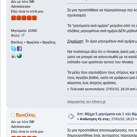
Δεν με λένε Bill!
Administrator
Σε μια προσπάθεια να περιορίσουμε την λ
Εδώ είναι το σπίτι μου
σχολιασμό)
Τα "μηνύματα ανά ημέρα" μετράνε από τη σ
πλήθος μηνυμάτων ανά ημέρα ΔΕΝ μηδενίζ
Μηνύματα: 10360
Φύλο:
Σημείωση
: Το όριο μηνυμάτων ανά ημέρα 
Βασίλης + Βραζιλία = Βραζίλης
Να τονίσουμε εδώ ότι ο πίνακας Δικοί μας 
ώστε να μπορεί να αποτυπωθεί με τα κατάλ
επίπεδο των γραπτών αυτού του πίνακα.
Τα μέλη που σχολιάζουν τους στίχους και 
τους άγγιξαν βαθιά, ώστε να γράφουν μια ό
αόριστες έως άσχετες φράσεις.
«
Τελευταία τροποποίηση: 27/01/10, 18:24 από 
Διαχειριστής του kithara.gr
Απ: Μέχρι 5 μηνύματα και 1 νέο θέ
Βραζίλης
«
Απάντηση #1 στις:
27/01/10, 18:23 »
Δεν με λένε Bill!
Administrator
Σε μια προσπάθεια αποσυμφόρησης του πα
Εδώ είναι το σπίτι μου
δημιουργήθηκε ένας αυτόματος περιορισμός