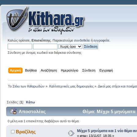
Καλώς ορίσατε,
Επισκέπτης
. Παρακαλούμε
συνδεθείτε
ή
εγγραφείτε
.
Σύνδεση με όνομα, κωδικό και διάρκεια σύνδεσης
Αρχική
Βοήθεια
Αναζήτηση
Ημερολόγιο
Σύνδεση
Εγγραφή
Το Στέκι των Κιθαρωδών
»
Καλλιτεχνικές μας δημιουργίες
»
Δικοί μας στίχοι και ποιήμα
Σελίδες: [
1
]
Κάτω
Αποστολέας
Θέμα: Μέχρι 5 μηνύματα 
0 μέλη και 1 επισκέπτης διαβάζουν αυτό το θέμα.
Μέχρι 5 μηνύματα και 1 νέο θέμα α
Βραζίλης
«
στις:
13/11/07, 18:35 »