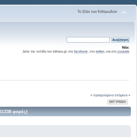
Το Στέκι των Κιθαρωδών
Νέα:
Δείτε την σελίδα του kithara.gr στο
facebook
, στο
twitter
, και στο
youtube
« προηγούμενο
επόμενο »
ΕΚΤΎΠΩΣΗ
61338 φορές)