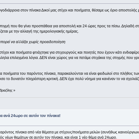
ογοδιάρροια στον πίνακα Δικοί μας στίχοι και ποιήματα, θέσαμε ως όριο αποστολής
τιγμή που θα γίνει προσπάθεια για αποστολή και 24 ώρες προς τα πίσω. Δηλαδή στις
εται με την αλλαγή της ημερολογιακής ημέρας.
μπορεί να αλλάξει χωρίς προειδοποίηση
στίχοι και ποιήματα φτιάχτηκε για στιχουργούς και ποιητές που έχουν κάτι ενδιαφέρ
ληλα επιλεγμένα λόγια. ΔΕΝ είναι χώρος για να πετάμε στιχάκια της στιγμής που 
τα ποιήματα του παρόντος πίνακα, παρακαλούνται να είναι φειδωλοί στο πλήθος των
σο το δυνατόν πληρέστερη κριτική. ΔΕΝ έχει πολύ νόημα για κανέναν το να σχολιάζετε
Βραζίλης
»
μα ανά 24ωρο σε αυτόν τον πίνακα!
ρόντος πίνακα από νέα θέματα με στίχους/ποιήματα μελών (συνήθως καινούργιων)
 νέων θεμάτων σε αυτόν τον πίνακα, και είναι 1 νέο θέμα ανά 24ωρο.