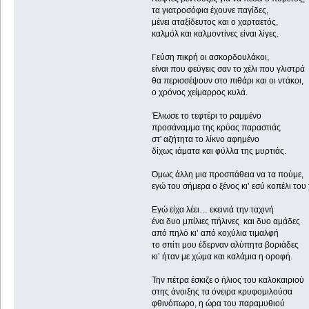
τα γιατροσόφια έχουνε παγίδες,
μένει αταξίδευτος και ο χαρταετός,
καλμόλ και καλμοντίνες είναι λίγες.
Γεύση πικρή οι ασκορδουλάκοι,
είναι που φεύγεις σαν το χέλι που γλιστρά
θα περισσέψουν στο πιθάρι και οι ντάκοι,
ο χρόνος χείμαρρος κυλά.
Έλιωσε το τεφτέρι το ραμμένο
προσάναμμα της κρύας παραστιάς
στ' αζήτητα το λίκνο αφημένο
δίχως ιάματα και φύλλα της μυρτιάς.
Όμως άλλη μια προσπάθεια να τα πούμε,
εγώ του σήμερα ο ξένος κι’ εσύ κοπέλι το
Εγώ είχα λέει… εκεινιά την ταχινή
ένα δυο μπίλιες πήλινες και δυο αμάδες
από πηλό κι’ από κοχύλια τιμαλφή
το σπίτι μου έδερναν αλύπητα βοριάδες
κι’ ήταν με χώμα και καλάμια η οροφή.
Την πέτρα έσκιζε ο ήλιος του καλοκαιριού
στης άνοιξης τα όνειρα κρυφομιλούσα
φθινόπωρο, η ώρα του παραμυθιού