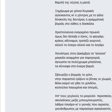
θαμπή της νύχτας η ματιά.
Ξημέρωμα με χιόνια Κυριακή
αγλύκαντος κι' ο χόντρος με το γάλα
δύσκολη της δευτέρας η γραμματική
βοριάς στο λάθος η δασκάλα.
Χριστούγεννα ονειρεμένο πρωινό
όμως δεν άλλαξε ο ήλιος, το φεγγάρι,
κρίκος αδύναμος τραπέζι γιορτινό,
αλλού το όνειρο αλλού και το λογάρι.
Χιονίστρες στου Δεκέμβρη τα “αλώνια”
μαγκάλι αναμμένο για παρηγοριά,
άγνωστα τα πολύχρωμα μπαλόνια,
τα σύννεφα στα όνειρα βαριά.
Σβουρίζει ο βορράς το χιόνι,
στην παραστιά τρίζουν οι βίτσες οι χλωρές
θέλει καιρό να' ρθει το χελιδόνι,
κηπούλια παγωμένα και σπορές.
Απ' τους χοχλιούς το μοιρολόι περισσεύει,
σκολιάτικος μεζές μπουμπουριστός,
λάθρα τσιγάρο κι' ο χιονιάς που αγριεύει,
χιονάνθρωπος με παρασύρα αγκαλιαστός.