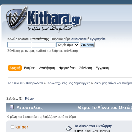
Καλώς ορίσατε,
Επισκέπτης
. Παρακαλούμε
συνδεθείτε
ή
εγγραφείτε
.
Σύνδεση με όνομα, κωδικό και διάρκεια σύνδεσης
Αρχική
Βοήθεια
Αναζήτηση
Ημερολόγιο
Σύνδεση
Εγγραφή
Το Στέκι των Κιθαρωδών
»
Καλλιτεχνικές μας δημιουργίες
»
Δικοί μας στίχοι και ποιήμα
Σελίδες: [
1
]
Κάτω
Αποστολέας
Θέμα: Το Λίκνο του Οκτώ
0 μέλη και 1 επισκέπτης διαβάζουν αυτό το θέμα.
Το Λίκνο του Οκτώβρη!
kuiper
«
στις:
05/12/24, 10:43 »