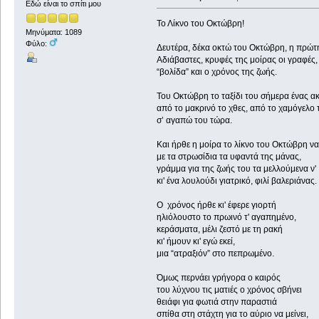
Εδώ είναι το σπίτι μου
Το Λίκνο του Οκτώβρη!
Μηνύματα: 1089
Φύλο:
Δευτέρα, δέκα οκτώ του Οκτώβρη, η πρώτ
Αδιάβαστες, κρυφές της μοίρας οι γραφές,
“βολίδα” και ο χρόνος της ζωής.
Του Οκτώβρη το ταξίδι του σήμερα ένας α
από το μακρινό το χθες, από το χαμόγελο 
σ’ αγαπώ του τώρα.
Και ήρθε η μοίρα το λίκνο του Οκτώβρη να
με τα στρωσίδια τα υφαντά της μάνας,
γράμμα για της ζωής του τα μελλούμενα ν'
κι' ένα λουλούδι γιατρικό, φιλί βαλεριάνας.
Ο χρόνος ήρθε κι' έφερε γιορτή
ηλιόλουστο το πρωινό τ' αγαπημένο,
κεράσματα, μέλι ζεστό με τη ρακή
κι' ήμουν κι' εγώ εκεί,
μια “ατραξιόν” στο πεπρωμένο.
Όμως περνάει γρήγορα ο καιρός
του λύχνου τις ματιές ο χρόνος σβήνει
θειάφι για φωτιά στην παραστιά
σπίθα στη στάχτη για το αύριο να μείνει,