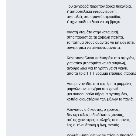
Του ανηφορά παραπονιάρικα παιχνίδια,
τ' αστροπελέκια έφεραν βροχή,
ανεπαλιές στα υφαντά στρωσίδια,
τ' αχινοπόδι το ξερό να μη βραχεί.
Λιαστή ντομάτα στην καλαμωτή.
στης παραστιάς τη χόβολη πατάτα,
το πάτημα στους ομανίτες να μη μαθευτεί,
συντροφικά να μείνουνε μαντάτα.
Κοντοπαντέλονο παλικαράκι στο σεργιάνι,
για ντάκο με ντομάτα καμιά αθιβολή,
άγουρο λάδι για τη γρίπη να σε γιάνει,
από τα τρία Τ Τ Τ γράμμα επίσημο, παραλ
Δυο μαντινάδες στο τεφτέρι το ραμμένο,
μαργώνουνε τα χέρια στο χιονιά,
μια σουσουράδα θήραμα αγαπημένο,
κοπάδι διαβατάρικα των μύλων τα πανιά.
Αλύγιστος ο δικαστής, ο χρόνος,
δεν έχει τέλος ο δωδέκατος χιονιάς,
απ' τις χιονίστρες οι πληγές κι' ο πόνος,
λες κι' είναι άπονη η ζωή, φονιάς.
Κοφτές βεντούζες για να πέσει ο πυρετός,