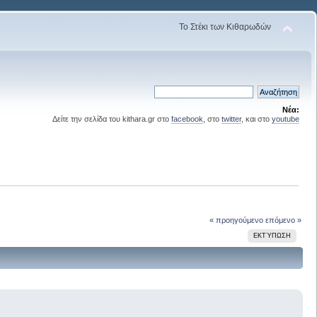
Το Στέκι των Κιθαρωδών
Νέα:
Δείτε την σελίδα του kithara.gr στο
facebook
, στο
twitter
, και στο
youtube
« προηγούμενο
επόμενο »
ΕΚΤΎΠΩΣΗ