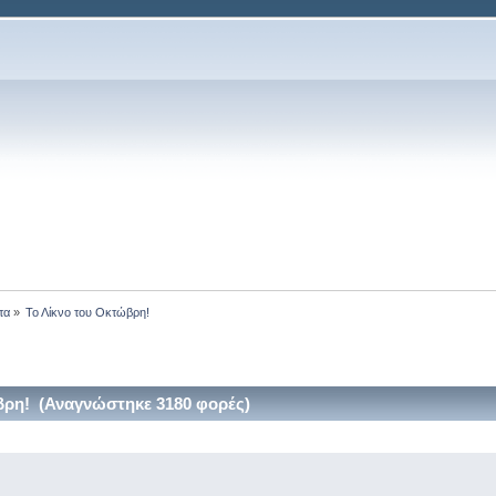
τα
»
Το Λίκνο του Οκτώβρη!
βρη! (Αναγνώστηκε 3180 φορές)