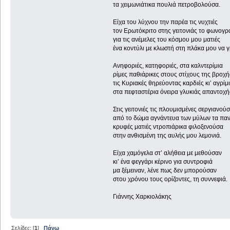
τα χειμωνιάτικα πουλιά πετροβολούσα.
Είχα του λύχνου την παρέα τις νυχτιές
τον Ερωτόκριτο στης γειτονιάς το φωνογ
για τις ανέμελες του κόσμου μου ματιές
ένα κοντύλι με κλωστή στη πλάκα μου να 
Ανηφοριές, κατηφοριές, στα καλντερίμια
ρίμες παθιάρικες στους στίχους της βροχή
τις Κυριακές θηρεύοντας καρδιές κι’ αγρίμι
στα πεφταστέρια όνειρα γλυκιάς απαντοχή
Στις γειτονιές τις πλουμισμένες σεργιανού
από το δώμα αγνάντευα των μύλων τα παν
κρυφές ματιές ντροπιάρικα φιλοξενούσα
στην ανθισμένη της αυλής μου λεμονιά.
Είχα χαμόγελα στ’ αλήθεια με μεθούσαν
κι’ ένα φεγγάρι κέρινο για συντροφιά
μα ξέμειναν, λένε πως δεν μπορούσαν
στου χρόνου τους ορίζοντες, τη συννεφιά.
Γιάννης Χαρκιολάκης
Σελίδες: [
1
]
Πάνω