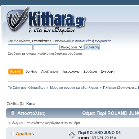
Καλώς ορίσατε,
Επισκέπτης
. Παρακαλούμε
συνδεθείτε
ή
εγγραφείτε
.
Σύνδεση με όνομα, κωδικό και διάρκεια σύνδεσης
Αρχική
Βοήθεια
Αναζήτηση
Ημερολόγιο
Σύνδεση
Εγγραφή
Το Στέκι των Κιθαρωδών
»
Μουσικά όργανα και εξοπλισμός
»
Πλήκτρα
(Συντονιστές:
Σελίδες: [
1
]
Κάτω
Αποστολέας
Θέμα: Περί ROLAND JUNO
0 μέλη και 1 επισκέπτης διαβάζουν αυτό το θέμα.
Περί ROLAND JUNO-D6
Apatilos
«
στις:
13/12/24, 20:16 »