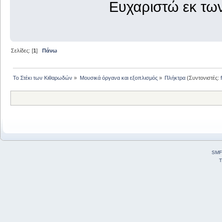
Ευχαριστώ εκ τω
Σελίδες: [
1
]
Πάνω
Το Στέκι των Κιθαρωδών
»
Μουσικά όργανα και εξοπλισμός
»
Πλήκτρα
(Συντονιστές:
SMF
T