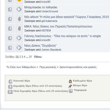
Ξεκίνησε από
krios80
Μπαμπακάκι το πιθηκάκι
Ξεκίνησε από
UnderGround
Νέο album "Η πόλη μια άδεια αγκαλιά" Γιώργος Γελαράκης 2015
Ξεκίνησε από
gel kalamaria
MIKA: Νέος δίσκος του Περικλή Παπαπετρόπουλου
Ξεκίνησε από
ΚΕΠΕΜ
Γιάννης Λεκόπουλος - ''Όλα του κόσμου τα αντίο '' e-single
Ξεκίνησε από
krios80
Νέος Δίσκος "Στιχόβολη"
Ξεκίνησε από
James Basdanis
Σελίδες: [
1
]
2
3
4
...
37
Πάνω
Το Στέκι των Κιθαρωδών
»
Περι μουσικής
»
Δισκοπαρουσιάσεις και κριτικές
Κανονικό θέμα
Κλειδωμένο θέμα
Μόνιμο θέμα
Δημοφιλές θέμα (Πάνω από 15 απαντήσεις)
Ψηφοφορία
Πολύ δημοφιλές θέμα (Πάνω από 25 απαντήσεις)