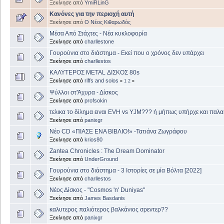
Ξεκίνησε από
YmiRLinG
Κανόνες για την περιοχή αυτή
Ξεκίνησε από
Ο Νέος Κιθαρωδός
Μέσα Από Στάχτες - Νέα κυκλοφορία
Ξεκίνησε από
charllestone
Γουρούνια στο διάστημα - Εκεί που ο χρόνος δεν υπάρχει
Ξεκίνησε από
charllestos
ΚΑΛΥΤΕΡΟΣ METAL ΔΙΣΚΟΣ 80s
Ξεκίνησε από
riffs and solos
«
1
2
»
Ψύλλοι στ'Άχυρα - Δίσκος
Ξεκίνησε από
profsokin
τελικα το δίλημα ειναι EVH vs YJM??? ή μήπως υπήρχε και παλα
Ξεκίνησε από
panixgr
Νέο CD «ΠΙΑΣΕ ΕΝΑ ΒΙΒΛΙΟ!» -Τατιάνα Ζωγράφου
Ξεκίνησε από
krios80
Zantea Chronicles : The Dream Dominator
Ξεκίνησε από
UnderGround
Γουρούνια στο διάστημα - 3 Ιστορίες σε μία Βόλτα [2022]
Ξεκίνησε από
charllestos
Νέος Δίσκος - "Cosmos 'n' Duniyas"
Ξεκίνησε από
James Basdanis
καλυτερος παλιότερος βαλκάνιος σρεντερ??
Ξεκίνησε από
panixgr