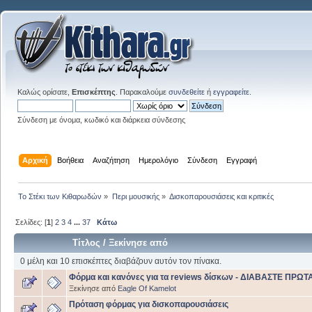
Καλώς ορίσατε,
Επισκέπτης
. Παρακαλούμε
συνδεθείτε
ή
εγγραφείτε
.
Σύνδεση με όνομα, κωδικό και διάρκεια σύνδεσης
Αρχική
Βοήθεια
Αναζήτηση
Ημερολόγιο
Σύνδεση
Εγγραφή
Το Στέκι των Κιθαρωδών
»
Περι μουσικής
»
Δισκοπαρουσιάσεις και κριτικές
Σελίδες: [
1
]
2
3
4
...
37
Κάτω
Τίτλος
/
Ξεκίνησε από
0 μέλη και 10 επισκέπτες διαβάζουν αυτόν τον πίνακα.
Φόρμα και κανόνες για τα reviews δίσκων - ΔΙΑΒΑΣΤΕ ΠΡΩΤ
Ξεκίνησε από
Eagle Of Kamelot
Πρόταση φόρμας για δισκοπαρουσιάσεις