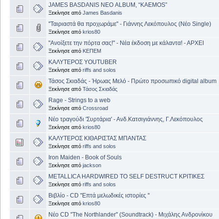
JAMES BASDANIS NEΟ ALBUM, “KAEMOS”
Ξεκίνησε από
James Basdanis
''Ταιριαστά θα προχωράμε'' - Γιάννης Λεκόπουλος (Νέο Single)
Ξεκίνησε από
krios80
"Ανοίξετε την πόρτα σας!" - Νέα έκδοση με κάλαντα! - ΑΡΧΕΙ
Ξεκίνησε από
ΚΕΠΕΜ
ΚΑΛΥΤΕΡΟΣ YOUTUBER
Ξεκίνησε από
riffs and solos
Τάσος Σκιαδάς - Ήρωας Μελό - Πρώτο προσωπικό digital album
Ξεκίνησε από
Τάσος Σκιαδάς
Rage - Strings to a web
Ξεκίνησε από
Crossroad
Nέο τραγούδι 'Συρτάρια' - Ανδ.Κατσιγιάννης, Γ.Λεκόπουλος
Ξεκίνησε από
krios80
ΚΑΛΥΤΕΡΟΣ ΚΙΘΑΡΙΣΤΑΣ ΜΠΑΝΤΑΣ
Ξεκίνησε από
riffs and solos
Iron Maiden - Book of Souls
Ξεκίνησε από
jackson
METALLICA HARDWIRED TO SELF DΕSTRUCT ΚΡΙΤΙΚΕΣ
Ξεκίνησε από
riffs and solos
Βιβλίο - CD ''Επτά μελωδικές ιστορίες ''
Ξεκίνησε από
krios80
Νέο CD ''The Northlander'' (Soundtrack) - Mιχάλης Ανδρονίκου