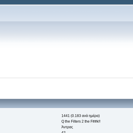
1441 (0.183 ανά ημέρα)
Q the Filters 2 the F##k!!
Άντρας
42