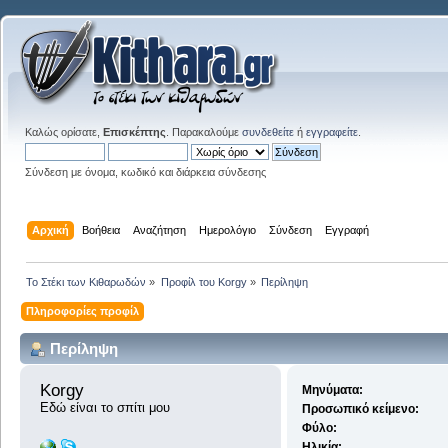
Καλώς ορίσατε,
Επισκέπτης
. Παρακαλούμε
συνδεθείτε
ή
εγγραφείτε
.
Σύνδεση με όνομα, κωδικό και διάρκεια σύνδεσης
Αρχική
Βοήθεια
Αναζήτηση
Ημερολόγιο
Σύνδεση
Εγγραφή
Το Στέκι των Κιθαρωδών
»
Προφίλ του Korgy
»
Περίληψη
Πληροφορίες προφίλ
Περίληψη
Korgy 
Μηνύματα:
Εδώ είναι το σπίτι μου
Προσωπικό κείμενο:
Φύλο:
Ηλικία: