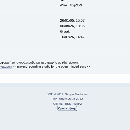
Άνω Γλυφάδα
26/01/05, 15:07
06/08/26, 18:35
Greek
16/07/26, 14:47
αφορά ήχο ,αγορά,πρόβα και ηχογραφήσεις εδώ είμαστε!
gyatopon
-> project recording studio for the open minded ears <-
SMF © 2011
,
Simple Machines
TinyPortal
© 2005-2012
'
XHTML
RSS
WAP2
Όροι Χρήσης