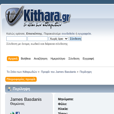
Καλώς ορίσατε,
Επισκέπτης
. Παρακαλούμε
συνδεθείτε
ή
εγγραφείτε
.
Σύνδεση με όνομα, κωδικό και διάρκεια σύνδεσης
Αρχική
Βοήθεια
Αναζήτηση
Ημερολόγιο
Σύνδεση
Εγγραφή
Το Στέκι των Κιθαρωδών
»
Προφίλ του James Basdanis
»
Περίληψη
Πληροφορίες προφίλ
Περίληψη
James Basdanis 
Μηνύματα:
Θαμώνας
Φύλο:
Ηλικία:
Τόπος: