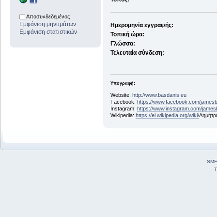
Αποσυνδεδεμένος
Εμφάνιση μηνυμάτων
Ημερομηνία εγγραφής:
Εμφάνιση στατιστικών
Τοπική ώρα:
Γλώσσα:
Τελευταία σύνδεση:
Υπογραφή:
Website:
http://www.basdanis.eu
Facebook:
https://www.facebook.com/james
Instagram:
https://www.instagram.com/james
Wikipedia:
https://el.wikipedia.org/wiki/
Δημήτρ
SMF
T