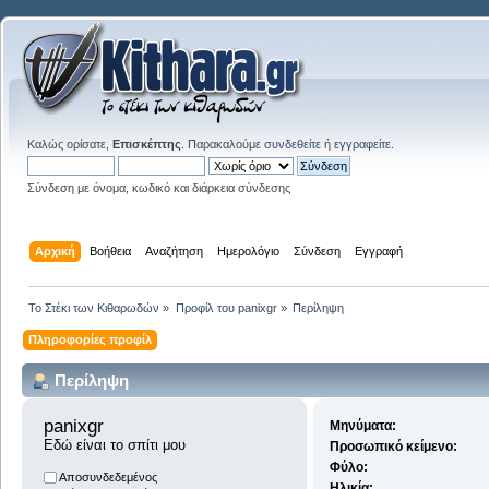
Καλώς ορίσατε,
Επισκέπτης
. Παρακαλούμε
συνδεθείτε
ή
εγγραφείτε
.
Σύνδεση με όνομα, κωδικό και διάρκεια σύνδεσης
Αρχική
Βοήθεια
Αναζήτηση
Ημερολόγιο
Σύνδεση
Εγγραφή
Το Στέκι των Κιθαρωδών
»
Προφίλ του panixgr
»
Περίληψη
Πληροφορίες προφίλ
Περίληψη
panixgr 
Μηνύματα:
Εδώ είναι το σπίτι μου
Προσωπικό κείμενο:
Φύλο:
Αποσυνδεδεμένος
Ηλικία: