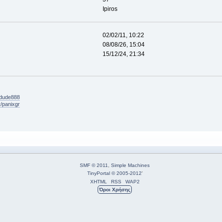
Ipiros
02/02/11, 10:22
08/08/26, 15:04
15/12/24, 21:34
kdude888
/panixgr
SMF © 2011
,
Simple Machines
TinyPortal
© 2005-2012
'
XHTML
RSS
WAP2
Όροι Χρήσης