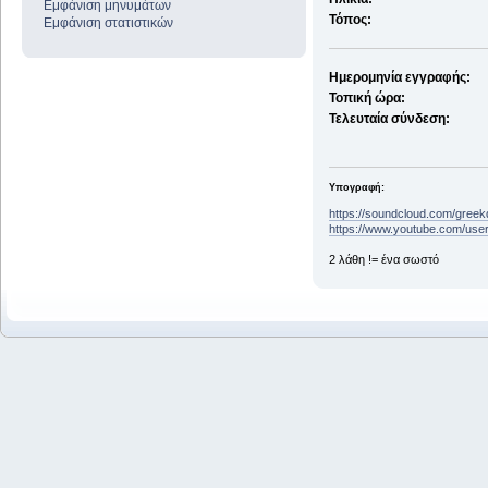
Εμφάνιση μηνυμάτων
Τόπος:
Εμφάνιση στατιστικών
Ημερομηνία εγγραφής:
Τοπική ώρα:
Τελευταία σύνδεση:
Υπογραφή:
https://soundcloud.com/gree
https://www.youtube.com/user
2 λάθη != ένα σωστό