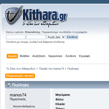
Καλώς ορίσατε,
Επισκέπτης
. Παρακαλούμε
συνδεθείτε
ή
εγγραφείτε
.
Σύνδεση με όνομα, κωδικό και διάρκεια σύνδεσης
Αρχική
Βοήθεια
Αναζήτηση
Ημερολόγιο
Σύνδεση
Εγγραφή
Το Στέκι των Κιθαρωδών
»
Προφίλ του manos74
»
Περίληψη
Πληροφορίες προφίλ
Περίληψη
manos74 
Μηνύματα:
Περαστικός
Φύλο:
Ηλικία:
Αποσυνδεδεμένος
Τόπος: