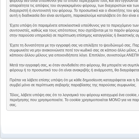
φόρουμ δεν είναι υπεύθυνοι για το όποιο περιεχόμενο τους και δεν εγγυώντα
απαραίτητα τις απόψεις του συγκεκριμένου φόρουμ, των διαχειριστών και των
διαχειριστή ή συντονιστή του φόρουμ. Το προσωπικό και ο ιδιοκτήτης του φό
αυτή η διαδικασία δεν είναι αυτόματη, παρακαλούμε καταλάβετε ότι δεν είναι
Έχετε υπόψη ότι παραμένετε αποκλειστικά υπεύθυνος για το περιεχόμενο των 
συντονιστές, καθώς και τους ιστότοπους που σχετίζονται με το παρόν φόρουμ
στην παρούσα υπηρεσία) σε περίπτωση επίσημης καταγγελίας ή δικαστικής α
Έχετε τη δυνατότητα με την εγγραφή σας να επιλέξετε το ψευδώνυμό σας. Πα
συμφωνείτε να μην ανακοινώνετε ποτέ τον κωδικό σας σε κάποιο άλλο μέλος, 
κάποιου άλλου μέλους για οποιονδήποτε λόγο. Επιπλέον, συνιστούμε ΑΝΕΠΙΦ
Μετά την εγγραφή σας, κι όταν συνδεθείτε στο φόρουμ, θα μπορείτε να συμπλ
φόρουμ ή το προσωπικό του ότι είναι ανακριβής ή ανάρμοστη, θα διαγράφετα
Πρέπει να λάβετε επίσης υπόψη ότι με κάθε δημοσίευση καταγράφεται και η δ
συμβεί μόνο σε περίπτωση σοβαρής παραβίασης της παρούσας συμφωνίας.
Τέλος, λάβετε υπόψη σας ότι το λογισμικό του φόρουμ καταχωρεί ένα cookie
περιήγησης που χρησιμοποιείτε. Το cookie χρησιμοποιείται ΜΟΝΟ για να παρ
σας.