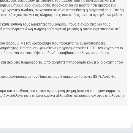
μοσιεύσεις εκφράζουν τις απόψεις του μέλους που τις συνέγραψε και όχι
ευμένο μήνυμα είναι ανάρμοστο, παρακαλείται να ειδοποιήσει αμέσως ένα
γο χρονικό πλαίσιο, αν κρίνουν ότι είναι απαραίτητη η διαγραφή του. Επειδή
α τακτική ισχύει και για τις πληροφορίες που υπάρχουν στα προφίλ των μελών.
κάθε ευθύνη τους ιδιοκτήτες του φόρουμ, τους διαχειριστές και τους
(ή οποιαδήποτε άλλη πληροφορία σχετική με εσάς η οποία έχει αποθηκευτεί
του φόρουμ. Με τον λογαριασμό που πρόκειται να ενεργοποιήσετε,
 εγκυρότητας. Επίσης, συμφωνείτε να μη χρησιμοποιείτε ΠΟΤΕ τον λογαριασμό
σμό σας, για να αποτρέψετε πιθανή παραβίαση του λογαριασμού σας.
 και ακριβείς πληροφορίες. Οποιαδήποτε πληροφορία κρίνει ο ιδιοκτήτης του
 επικοινωνήσουμε με τον Παροχέα σας Υπηρεσιών Ίντερνετ (ISP). Αυτό θα
όνομα και ο κωδικός σας), στην προσωρινή μνήμη (cache) του προγράμματος
ό δεν συλλέγει ούτε στέλνει κανένα άλλο είδος πληροφοριών στον υπολογιστή