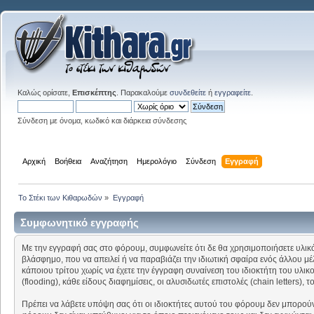
Καλώς ορίσατε,
Επισκέπτης
. Παρακαλούμε
συνδεθείτε
ή
εγγραφείτε
.
Σύνδεση με όνομα, κωδικό και διάρκεια σύνδεσης
Αρχική
Βοήθεια
Αναζήτηση
Ημερολόγιο
Σύνδεση
Εγγραφή
Το Στέκι των Κιθαρωδών
»
Εγγραφή
Συμφωνητικό εγγραφής
Με την εγγραφή σας στο φόρουμ, συμφωνείτε ότι δε θα χρησιμοποιήσετε υλικό 
βλάσφημο, που να απειλεί ή να παραβιάζει την ιδιωτική σφαίρα ενός άλλου μέλ
κάποιου τρίτου χωρίς να έχετε την έγγραφη συναίνεση του ιδιοκτήτη του υ
(flooding), κάθε είδους διαφημίσεις, οι αλυσιδωτές επιστολές (chain letters)
Πρέπει να λάβετε υπόψη σας ότι οι ιδιοκτήτες αυτού του φόρουμ δεν μπορού