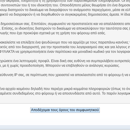
ι την ακρίβεια, πληρότητα ή τη χρησιμότητα των παρατιθέμενων πληροφοριών. Οι δη
 συντονιστών του ή του ιδιοκτήτη του. Οποιοδήποτε μέλος θεωρήσει ότι ένα δημοσι
ρουμ διατηρούν το δικαίωμα να διαγράψουν το ανάρμοστο περιεχόμενο, μέσα σε εύλο
 εφικτό να διαγραφούν ή να διορθωθούν οι συγκεκριμένες δημοσιεύσεις άμεσα. Η ίδι
δημοσιεύσεων σας. Επιπλέον, συμφωνείτε να προστατεύετε και να απαλλάσσετε από 
. Επίσης, οι ιδιοκτήτες διατηρούν το δικαίωμα να αποκαλύψουν την ταυτότητα σας 
γωγής που έχει προκύψει σχετικά με τη χρήση του φόρουμ από εσάς.
ρακαλείστε να επιλέξετε ένα ψευδώνυμο που να αρμόζει με τους παραπάνω κανόνες 
εκτός από τον διαχειριστή, για την προστασία του λογαριασμού σας και για λόγους
ΥΛΑΚΤΑ να χρησιμοποιήσετε έναν περίπλοκο και μοναδικό κωδικό για τον λογαρια
ηρώσετε ένα λεπτομερές προφίλ. Είναι δική σας ευθύνη να συμπεριλάβετε ευπρεπείς
ι, με ή χωρίς προειδοποίηση. Μπορούν να επιβληθούν οι ανάλογες κυρώσεις.
ιεύθυνση IP σας, σε περίπτωση που χρειαστεί να αποκλειστείτε από το φόρουμ ή να
, ένα αρχείο κειμένου δηλαδή που περιέχει μικρά κομμάτια πληροφοριών (όπως το 
αμένετε συνδεδεμένος στο φόρουμ ή να αποσυνδέεστε από αυτό. Το παρόν λογισμικ