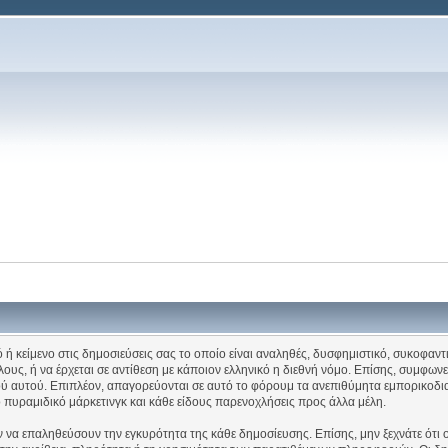
ή κείμενο στις δημοσιεύσεις σας το οποίο είναι αναληθές, δυσφημιστικό, συκοφαντι
ους, ή να έρχεται σε αντίθεση με κάποιον ελληνικό η διεθνή νόμο. Επίσης, συμφωνε
λικού αυτού. Επιπλέον, απαγορεύονται σε αυτό το φόρουμ τα ανεπιθύμητα εμπορικ
, το πυραμιδικό μάρκετινγκ και κάθε είδους παρενοχλήσεις προς άλλα μέλη.
ν να επαληθεύσουν την εγκυρότητα της κάθε δημοσίευσης. Επίσης, μην ξεχνάτε ότι 