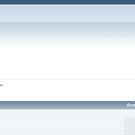
τα
Απα