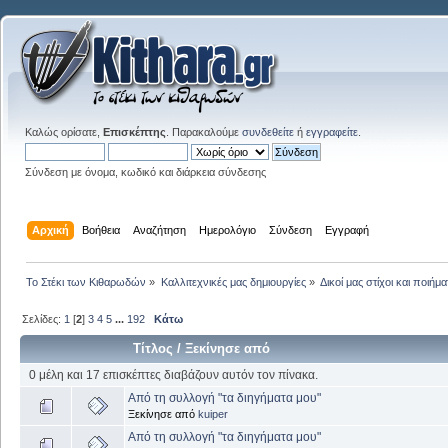
Καλώς ορίσατε,
Επισκέπτης
. Παρακαλούμε
συνδεθείτε
ή
εγγραφείτε
.
Σύνδεση με όνομα, κωδικό και διάρκεια σύνδεσης
Αρχική
Βοήθεια
Αναζήτηση
Ημερολόγιο
Σύνδεση
Εγγραφή
Το Στέκι των Κιθαρωδών
»
Καλλιτεχνικές μας δημιουργίες
»
Δικοί μας στίχοι και ποιήμα
Σελίδες:
1
[
2
]
3
4
5
...
192
Κάτω
Τίτλος
/
Ξεκίνησε από
0 μέλη και 17 επισκέπτες διαβάζουν αυτόν τον πίνακα.
Από τη συλλογή "τα διηγήματα μου"
Ξεκίνησε από
kuiper
Από τη συλλογή "τα διηγήματα μου"