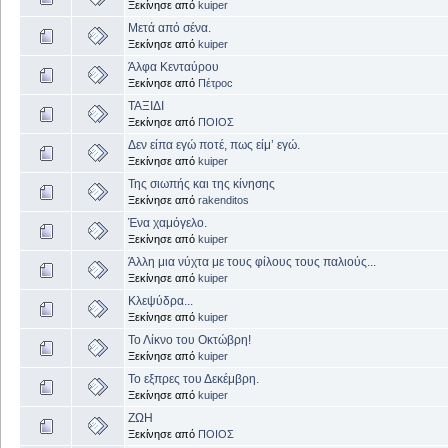
Ξεκίνησε από
kuiper
Μετά από σένα.
Ξεκίνησε από
kuiper
Άλφα Κενταύρου
Ξεκίνησε από
Πέτροc
ΤΑΞΙΔΙ
Ξεκίνησε από
ΠΟΙΟΣ
Δεν είπα εγώ ποτέ, πως είμ’ εγώ.
Ξεκίνησε από
kuiper
Της σιωπής και της κίνησης
Ξεκίνησε από
rakenditos
Ένα χαμόγελο.
Ξεκίνησε από
kuiper
Άλλη μια νύχτα με τους φίλους τους παλιούς...
Ξεκίνησε από
kuiper
Κλεψύδρα...
Ξεκίνησε από
kuiper
Το Λίκνο του Οκτώβρη!
Ξεκίνησε από
kuiper
Το εξπρες του Δεκέμβρη.
Ξεκίνησε από
kuiper
ΖΩΗ
Ξεκίνησε από
ΠΟΙΟΣ