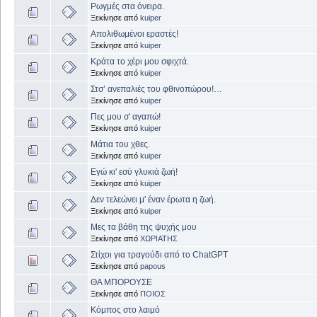
Ρωγμές στα όνειρα.
Ξεκίνησε από
kuiper
Απολιθωμένοι εραστές!
Ξεκίνησε από
kuiper
Κράτα το χέρι μου σφιχτά.
Ξεκίνησε από
kuiper
Στσ’ ανεπαλιές του φθινοπώρου!…
Ξεκίνησε από
kuiper
Πες μου σ' αγαπώ!
Ξεκίνησε από
kuiper
Μάτια του χθες.
Ξεκίνησε από
kuiper
Εγώ κι' εσύ γλυκιά ζωή!
Ξεκίνησε από
kuiper
Δεν τελεώνει μ' έναν έρωτα η ζωή.
Ξεκίνησε από
kuiper
Μες τα βάθη της ψυχής μου
Ξεκίνησε από
ΧΩΡΙΑΤΗΣ
Στίχοι για τραγούδι από το ChatGPT
Ξεκίνησε από
papous
ΘΑ ΜΠΟΡΟΥΣΕ
Ξεκίνησε από
ΠΟΙΟΣ
Κόμπος στο λαιμό