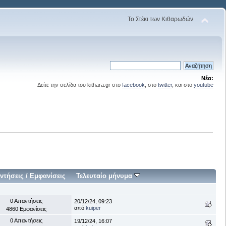
Το Στέκι των Κιθαρωδών
Νέα:
Δείτε την σελίδα του kithara.gr στο
facebook
, στο
twitter
, και στο
youtube
ντήσεις
/
Εμφανίσεις
Τελευταίο μήνυμα
0 Απαντήσεις
20/12/24, 09:23
από
kuiper
4860 Εμφανίσεις
0 Απαντήσεις
19/12/24, 16:07