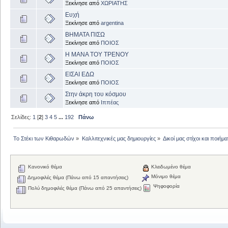
Ξεκίνησε από
ΧΩΡΙΑΤΗΣ
Ευχή
Ξεκίνησε από
argentina
ΒΗΜΑΤΑ ΠΙΣΩ
Ξεκίνησε από
ΠΟΙΟΣ
Η ΜΑΝΑ ΤΟΥ ΤΡΕΝΟΥ
Ξεκίνησε από
ΠΟΙΟΣ
ΕΙΣΑΙ ΕΔΩ
Ξεκίνησε από
ΠΟΙΟΣ
Στην άκρη του κόσμου
Ξεκίνησε από
Ιππέας
Σελίδες:
1
[
2
]
3
4
5
...
192
Πάνω
Το Στέκι των Κιθαρωδών
»
Καλλιτεχνικές μας δημιουργίες
»
Δικοί μας στίχοι και ποιήμα
Κανονικό θέμα
Κλειδωμένο θέμα
Μόνιμο θέμα
Δημοφιλές θέμα (Πάνω από 15 απαντήσεις)
Ψηφοφορία
Πολύ δημοφιλές θέμα (Πάνω από 25 απαντήσεις)