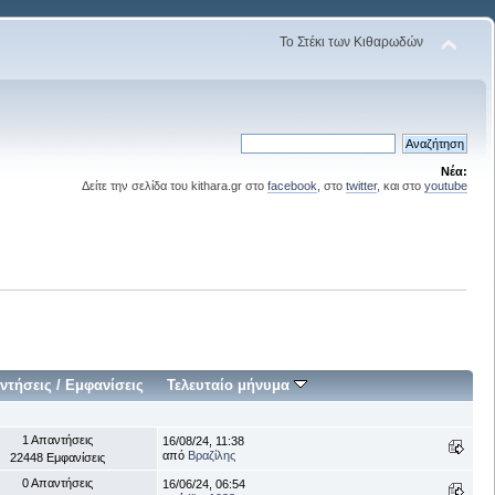
Το Στέκι των Κιθαρωδών
Νέα:
Δείτε την σελίδα του kithara.gr στο
facebook
, στο
twitter
, και στο
youtube
ντήσεις
/
Εμφανίσεις
Τελευταίο μήνυμα
1 Απαντήσεις
16/08/24, 11:38
από
Βραζίλης
22448 Εμφανίσεις
0 Απαντήσεις
16/06/24, 06:54