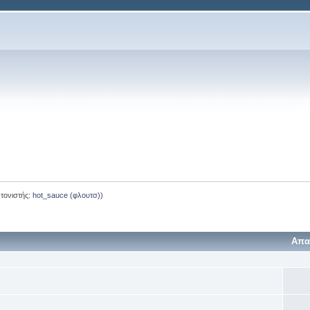
τονιστής:
hot_sauce (φλουτσ)
)
Απα