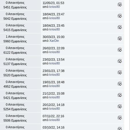
0 Απαντήσεις
11/05/23, 01:53
από
krios80
5451 Εμφανίσεις
0 Απαντήσεις
18/04/23, 23:47
από
krios80
5642 Εμφανίσεις
0 Απαντήσεις
18/04/23, 23:45
από
krios80
5415 Εμφανίσεις
1 Απαντήσεις
30/03/23, 15:00
από
XarDin
5960 Εμφανίσεις
0 Απαντήσεις
26/02/23, 22:09
από
krios80
6122 Εμφανίσεις
0 Απαντήσεις
23/02/23, 13:54
από
krios80
5137 Εμφανίσεις
0 Απαντήσεις
23/01/23, 17:38
από
krios80
5520 Εμφανίσεις
0 Απαντήσεις
19/01/23, 18:48
από
krios80
4952 Εμφανίσεις
0 Απαντήσεις
21/12/22, 15:08
από
krios80
5421 Εμφανίσεις
0 Απαντήσεις
20/12/22, 14:18
από
krios80
5254 Εμφανίσεις
0 Απαντήσεις
07/11/22, 22:16
από
krios80
5506 Εμφανίσεις
0 Απαντήσεις
03/10/22, 14:16