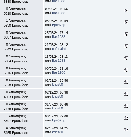
από
Ilias1988
6330 Εμφανίσεις
0 Απαντήσεις
09/06/24, 16:56
από
Ilias1988
5310 Εμφανίσεις
1 Απαντήσεις
05/06/24, 10:54
από
Βραζίλης
5930 Εμφανίσεις
0 Απαντήσεις
25/05/24, 17:14
από
Ilias1988
6087 Εμφανίσεις
0 Απαντήσεις
21/05/24, 23:12
από
pofepainfo
5342 Εμφανίσεις
0 Απαντήσεις
13/05/24, 23:11
από
Ilias1988
5984 Εμφανίσεις
0 Απαντήσεις
08/05/24, 19:16
από
Ilias1988
5576 Εμφανίσεις
0 Απαντήσεις
02/01/24, 13:56
από
krios80
6928 Εμφανίσεις
0 Απαντήσεις
02/12/23, 16:38
από
krios80
4503 Εμφανίσεις
0 Απαντήσεις
31/07/23, 10:46
από
krios80
7478 Εμφανίσεις
1 Απαντήσεις
06/07/23, 22:08
από
Βραζίλης
5797 Εμφανίσεις
0 Απαντήσεις
02/07/23, 14:25
από
krios80
5455 Εμφανίσεις