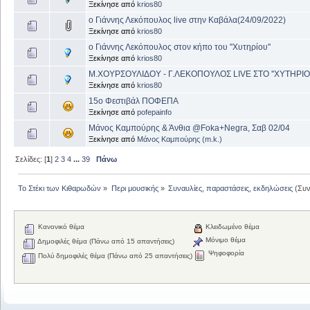
Ξεκίνησε από
krios80
ο Γιάννης Λεκόπουλος live στην Καβάλα(24/09/2022)
Ξεκίνησε από
krios80
ο Γιάννης Λεκόπουλος στον κήπο του ''Χυτηρίου''
Ξεκίνησε από
krios80
Μ.ΧΟΥΡΣΟΥΛΙΔΟΥ - Γ.ΛΕΚΟΠΟΥΛΟΣ LIVE ΣΤΟ ''ΧΥΤΗΡΙΟ'
Ξεκίνησε από
krios80
15o Φεστιβάλ ΠΟΦΕΠΑ
Ξεκίνησε από
pofepainfo
Μάνος Καμπούρης & Άνθια @Foka+Negra, Σαβ 02/04
Ξεκίνησε από
Μάνος Καμπούρης (m.k.)
Σελίδες: [
1
]
2
3
4
...
39
Πάνω
Το Στέκι των Κιθαρωδών
»
Περι μουσικής
»
Συναυλίες, παραστάσεις, εκδηλώσεις
(Συν
Κανονικό θέμα
Κλειδωμένο θέμα
Μόνιμο θέμα
Δημοφιλές θέμα (Πάνω από 15 απαντήσεις)
Ψηφοφορία
Πολύ δημοφιλές θέμα (Πάνω από 25 απαντήσεις)