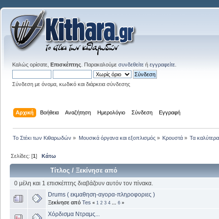
Καλώς ορίσατε,
Επισκέπτης
. Παρακαλούμε
συνδεθείτε
ή
εγγραφείτε
.
Σύνδεση με όνομα, κωδικό και διάρκεια σύνδεσης
Αρχική
Βοήθεια
Αναζήτηση
Ημερολόγιο
Σύνδεση
Εγγραφή
Το Στέκι των Κιθαρωδών
»
Μουσικά όργανα και εξοπλισμός
»
Κρουστά
»
Τα καλύτερα.
Σελίδες: [
1
]
Κάτω
Τίτλος
/
Ξεκίνησε από
0 μέλη και 1 επισκέπτης διαβάζουν αυτόν τον πίνακα.
Drums ( εκμαθηση-αγορα-πληροφοριες )
Ξεκίνησε από
Tes
«
1
2
3
4
...
6
»
Χόρδισμα Ντραμς...