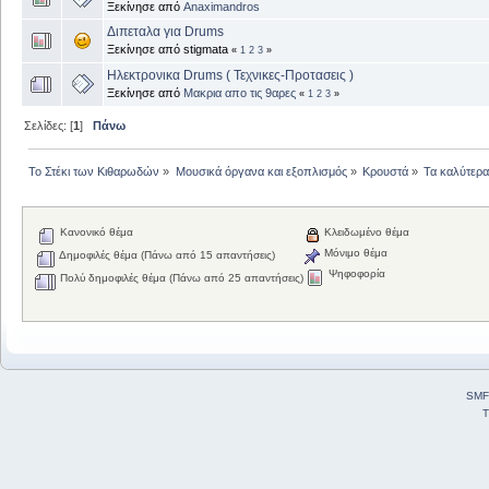
Ξεκίνησε από
Anaximandros
Διπεταλα για Drums
Ξεκίνησε από stigmata
«
1
2
3
»
Ηλεκτρονικα Drums ( Τεχνικες-Προτασεις )
Ξεκίνησε από
Μακρια απο τις 9αρες
«
1
2
3
»
Σελίδες: [
1
]
Πάνω
Το Στέκι των Κιθαρωδών
»
Μουσικά όργανα και εξοπλισμός
»
Κρουστά
»
Τα καλύτερα.
Κανονικό θέμα
Κλειδωμένο θέμα
Μόνιμο θέμα
Δημοφιλές θέμα (Πάνω από 15 απαντήσεις)
Ψηφοφορία
Πολύ δημοφιλές θέμα (Πάνω από 25 απαντήσεις)
SMF
T