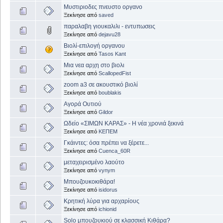
Μυστιριοδες πνευστο οργανο
Ξεκίνησε από
saved
παραλαβη γιουκαλιλι - εντυπωσεις
Ξεκίνησε από
dejavu28
Βιολί-επιλογή οργανου
Ξεκίνησε από
Tasos Kant
Μια νεα αρχη στο βιολι
Ξεκίνησε από
ScallopedFist
zoom a3 σε ακουστικό βιολί
Ξεκίνησε από
boublakis
Αγορά Ουτιού
Ξεκίνησε από
Gildor
Ωδείο «ΣΙΜΩΝ ΚΑΡΑΣ» - Η νέα χρονιά ξεκινά
Ξεκίνησε από
ΚΕΠΕΜ
Γκάιντες: όσα πρέπει να ξέρετε...
Ξεκίνησε από
Cuenca_60R
μεταχειρισμένο λαούτο
Ξεκίνησε από
vynym
Μπουζουκοκιθάρα!
Ξεκίνησε από
isidorus
Κρητική λύρα για αρχαρίους
Ξεκίνησε από
ichionid
Solo μπουζουκιού σε κλασσική Κιθάρα?