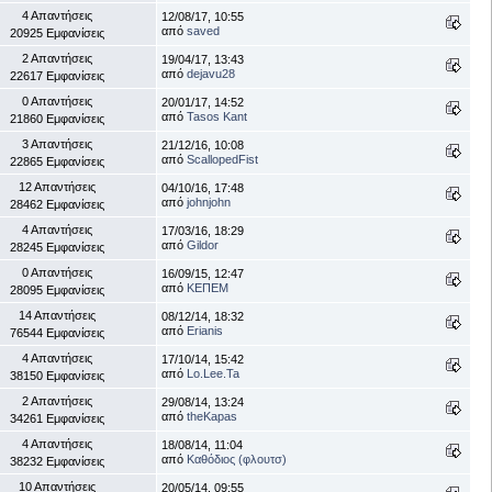
4 Απαντήσεις
12/08/17, 10:55
από
saved
20925 Εμφανίσεις
2 Απαντήσεις
19/04/17, 13:43
από
dejavu28
22617 Εμφανίσεις
0 Απαντήσεις
20/01/17, 14:52
από
Tasos Kant
21860 Εμφανίσεις
3 Απαντήσεις
21/12/16, 10:08
από
ScallopedFist
22865 Εμφανίσεις
12 Απαντήσεις
04/10/16, 17:48
από
johnjohn
28462 Εμφανίσεις
4 Απαντήσεις
17/03/16, 18:29
από
Gildor
28245 Εμφανίσεις
0 Απαντήσεις
16/09/15, 12:47
από
ΚΕΠΕΜ
28095 Εμφανίσεις
14 Απαντήσεις
08/12/14, 18:32
από
Erianis
76544 Εμφανίσεις
4 Απαντήσεις
17/10/14, 15:42
από
Lo.Lee.Ta
38150 Εμφανίσεις
2 Απαντήσεις
29/08/14, 13:24
από
theKapas
34261 Εμφανίσεις
4 Απαντήσεις
18/08/14, 11:04
από
Καθόδιος (φλουτσ)
38232 Εμφανίσεις
10 Απαντήσεις
20/05/14, 09:55