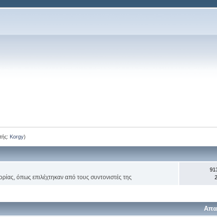
τής:
Korgy
)
91
ορίας, όπως επιλέχτηκαν από τους συντονιστές της
2
Απα