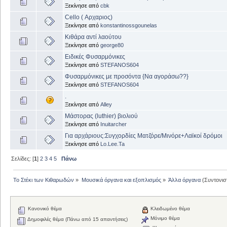
Ξεκίνησε από
cbk
Cello ( Αρχαριος)
Ξεκίνησε από
konstantinossgounelas
Κιθάρα αντί λαούτου
Ξεκίνησε από
george80
Ειδικές Φυσαρμόνικες
Ξεκίνησε από
STEFANOS604
Φυσαρμόνικες με προσόντα {Να αγοράσω??}
Ξεκίνησε από
STEFANOS604
.
Ξεκίνησε από
Alley
Μάστορας (luthier) βιολιού
Ξεκίνησε από
Inuitarcher
Για αρχάριους:Συγχορδίες Ματζόρε/Μινόρε+Λαϊκοί δρόμοι
Ξεκίνησε από
Lo.Lee.Ta
Σελίδες: [
1
]
2
3
4
5
Πάνω
Το Στέκι των Κιθαρωδών
»
Μουσικά όργανα και εξοπλισμός
»
Άλλα όργανα
(Συντονισ
Κανονικό θέμα
Κλειδωμένο θέμα
Μόνιμο θέμα
Δημοφιλές θέμα (Πάνω από 15 απαντήσεις)