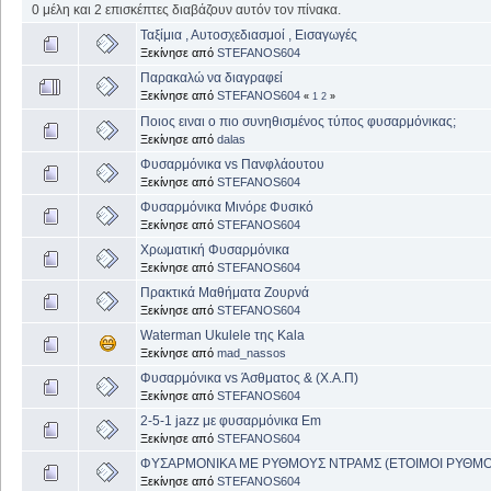
0 μέλη και 2 επισκέπτες διαβάζουν αυτόν τον πίνακα.
Ταξίμια , Αυτοσχεδιασμοί , Εισαγωγές
Ξεκίνησε από
STEFANOS604
Παρακαλώ να διαγραφεί
Ξεκίνησε από
STEFANOS604
«
1
2
»
Ποιος ειναι ο πιο συνηθισμένος τύπος φυσαρμόνικας;
Ξεκίνησε από
dalas
Φυσαρμόνικα vs Πανφλάουτου
Ξεκίνησε από
STEFANOS604
Φυσαρμόνικα Μινόρε Φυσικό
Ξεκίνησε από
STEFANOS604
Χρωματική Φυσαρμόνικα
Ξεκίνησε από
STEFANOS604
Πρακτικά Μαθήματα Ζουρνά
Ξεκίνησε από
STEFANOS604
Waterman Ukulele της Kala
Ξεκίνησε από
mad_nassos
Φυσαρμόνικα vs Άσθματος & (Χ.Α.Π)
Ξεκίνησε από
STEFANOS604
2-5-1 jazz με φυσαρμόνικα Em
Ξεκίνησε από
STEFANOS604
ΦΥΣΑΡΜΟΝΙΚΑ ΜΕ ΡΥΘΜΟΥΣ ΝΤΡΑΜΣ (ΕΤΟΙΜΟΙ ΡΥΘΜΟ
Ξεκίνησε από
STEFANOS604