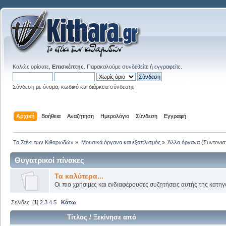
Καλώς ορίσατε,
Επισκέπτης
. Παρακαλούμε
συνδεθείτε
ή
εγγραφείτε
.
Σύνδεση με όνομα, κωδικό και διάρκεια σύνδεσης
Αρχική
Βοήθεια
Αναζήτηση
Ημερολόγιο
Σύνδεση
Εγγραφή
Το Στέκι των Κιθαρωδών
»
Μουσικά όργανα και εξοπλισμός
»
Άλλα όργανα
(Συντονισ
Θυγατρικοί πίνακες
Τα καλύτερα...
Οι πιο χρήσιμες και ενδιαφέρουσες συζητήσεις αυτής της κατηγ
Σελίδες: [
1
]
2
3
4
5
Κάτω
Τίτλος
/
Ξεκίνησε από