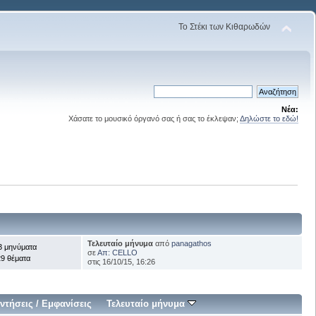
Το Στέκι των Κιθαρωδών
Νέα:
Χάσατε το μουσικό όργανό σας ή σας το έκλεψαν;
Δηλώστε το εδώ!
Τελευταίο μήνυμα
από
panagathos
3 μηνύματα
σε
Απ: CELLO
9 θέματα
στις 16/10/15, 16:26
ντήσεις
/
Εμφανίσεις
Τελευταίο μήνυμα