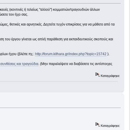
ασκευές (κοντινές ή τελείως "αλλού") κομματιών/τραγουδιών άλλων
ώσετε τον ήχο σας.
ς, θετικές και αρνητικές. Δεχτείτε τυχόν επικρίσεις για να μάθετε από τα
η του έργου γίνεται ως απλή παράθεση για εκπαιδευτικούς σκοπούς και
είων ήχου (βλέπε πχ.:
http://forum.kithara.gr/index.php?topic=15742
).
 συνθέσεις και τραγούδια
. (Μην παραλείψετε να διαβάσετε τις αντίστοιχες
Καταγράφηκε
Καταγράφηκε