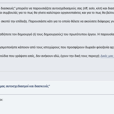
 διασκευές" μπορείτε να παρουσιάζετε αυτοσχεδιασμούς σας (riff, solo, κλπ) και δι
ι συμβουλές για το πως θα γίνετε καλύτεροι οργανοπαίκτες και για το πως θα βελτι
οπό την επίδειξη. Παρουσιάστε κάτι για το οποίο θέλετε να ακούσετε διάφορες γνώμε
ωσδήποτε τον δημιουργό (ή τους δημιουργούς) του πρωτότυπου έργου. Η παρουσίασ
χρησιμοποιήστε κάποιον από τους ιστοχώρους που προσφέρουν δωρεάν φιλοξενία αρχ
ύδια που γράψατε εσείς, δεν ανήκουν εδώ, έχουν την δική τους περιοχή:
Δικές μας
 μας αυτοσχεδιασμοί και διασκευές"
οι: