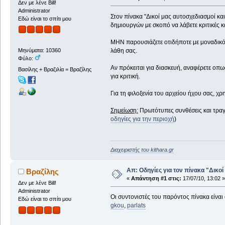
Δεν με λένε Bill!
Administrator
Στον πίνακα "Δικοί μας αυτοσχεδιασμοί και
Εδώ είναι το σπίτι μου
δημιουργών με σκοπό να λάβετε κριτικές κα
ΜΗΝ παρουσιάζετε οτιδήποτε με μοναδικό σκ
λάθη σας.
Μηνύματα: 10360
Φύλο:
Αν πρόκειται για διασκευή, αναφέρετε οπ
Βασίλης + Βραζιλία = Βραζίλης
για κριτική.
Για τη φιλοξενία του αρχείου ήχου σας, 
Σημείωση:
Πρωτότυπες συνθέσεις και τραγο
οδηγίες για την περιοχή
)
Διαχειριστής του kithara.gr
Απ: Οδηγίες για τον πίνακα "Δικοί
Βραζίλης
«
Απάντηση #1 στις:
17/07/10, 13:02 »
Δεν με λένε Bill!
Administrator
Οι συντονιστές του παρόντος πίνακα είναι 
Εδώ είναι το σπίτι μου
gkou
,
parlats