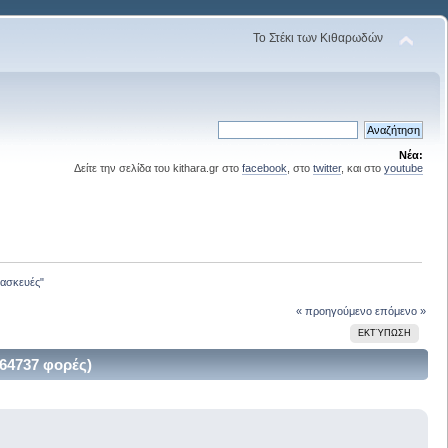
Το Στέκι των Κιθαρωδών
Νέα:
Δείτε την σελίδα του kithara.gr στο
facebook
, στο
twitter
, και στο
youtube
ιασκευές"
« προηγούμενο
επόμενο »
ΕΚΤΎΠΩΣΗ
 64737 φορές)