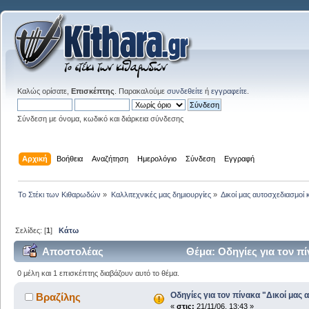
Καλώς ορίσατε,
Επισκέπτης
. Παρακαλούμε
συνδεθείτε
ή
εγγραφείτε
.
Σύνδεση με όνομα, κωδικό και διάρκεια σύνδεσης
Αρχική
Βοήθεια
Αναζήτηση
Ημερολόγιο
Σύνδεση
Εγγραφή
Το Στέκι των Κιθαρωδών
»
Καλλιτεχνικές μας δημιουργίες
»
Δικοί μας αυτοσχεδιασμοί 
Σελίδες: [
1
]
Κάτω
Αποστολέας
Θέμα: Οδηγίες για τον π
0 μέλη και 1 επισκέπτης διαβάζουν αυτό το θέμα.
Οδηγίες για τον πίνακα "Δικοί μας 
Βραζίλης
«
στις:
21/11/06, 13:43 »