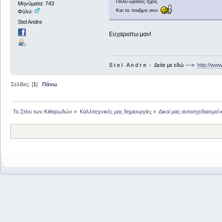
Πολύ ωραίος ήχος
Μηνύματα: 743
Και το παιξιμο σου
Φύλο:
Stel Andre
Ευχαριστω μαν!
S t e l A n d r e - Δείτε με εδώ --->
http://ww
Σελίδες: [
1
]
Πάνω
Το Στέκι των Κιθαρωδών
»
Καλλιτεχνικές μας δημιουργίες
»
Δικοί μας αυτοσχεδιασμοί 