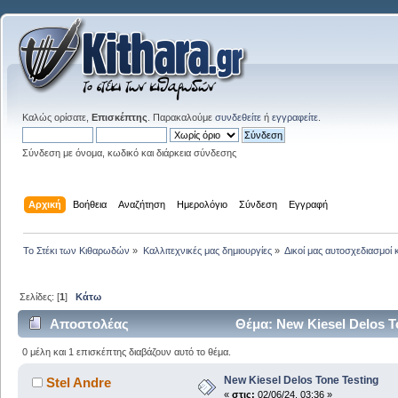
Καλώς ορίσατε,
Επισκέπτης
. Παρακαλούμε
συνδεθείτε
ή
εγγραφείτε
.
Σύνδεση με όνομα, κωδικό και διάρκεια σύνδεσης
Αρχική
Βοήθεια
Αναζήτηση
Ημερολόγιο
Σύνδεση
Εγγραφή
Το Στέκι των Κιθαρωδών
»
Καλλιτεχνικές μας δημιουργίες
»
Δικοί μας αυτοσχεδιασμοί 
Σελίδες: [
1
]
Κάτω
Αποστολέας
Θέμα: New Kiesel Delos T
0 μέλη και 1 επισκέπτης διαβάζουν αυτό το θέμα.
New Kiesel Delos Tone Testing
Stel Andre
«
στις:
02/06/24, 03:36 »