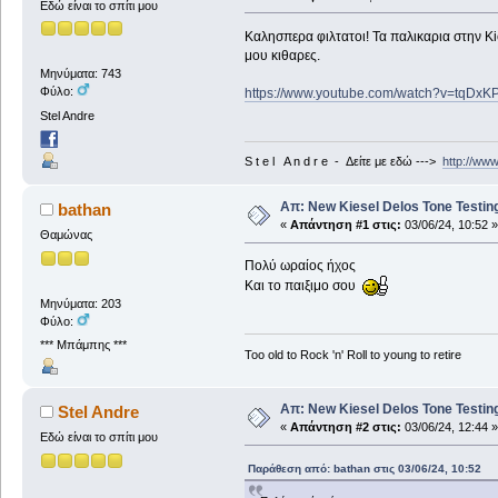
Εδώ είναι το σπίτι μου
Καλησπερα φιλτατοι! Τα παλικαρια στην Kies
μου κιθαρες.
Μηνύματα: 743
Φύλο:
https://www.youtube.com/watch?v=tqDx
Stel Andre
S t e l A n d r e - Δείτε με εδώ --->
http://ww
Απ: New Kiesel Delos Tone Testin
bathan
«
Απάντηση #1 στις:
03/06/24, 10:52 »
Θαμώνας
Πολύ ωραίος ήχος
Και το παιξιμο σου
Μηνύματα: 203
Φύλο:
*** Μπάμπης ***
Too old to Rock 'n' Roll to young to retire
Απ: New Kiesel Delos Tone Testin
Stel Andre
«
Απάντηση #2 στις:
03/06/24, 12:44 »
Εδώ είναι το σπίτι μου
Παράθεση από: bathan στις 03/06/24, 10:52