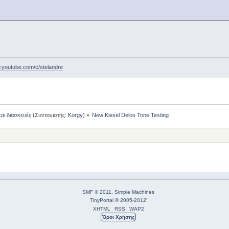
w.youtube.com/c/stelandre
και διασκευές
(Συντονιστής:
Korgy
) »
New Kiesel Delos Tone Testing
SMF © 2011
,
Simple Machines
TinyPortal
© 2005-2012
'
XHTML
RSS
WAP2
Όροι Χρήσης