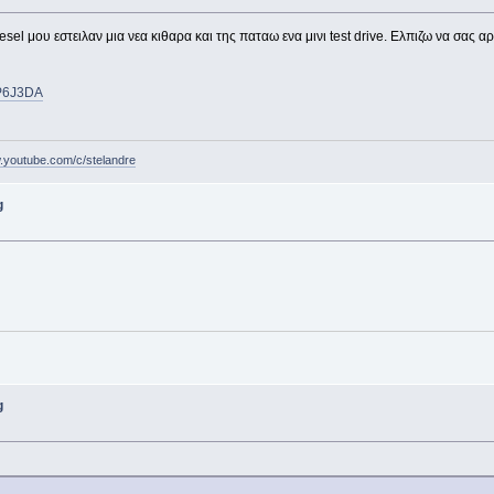
el μου εστειλαν μια νεα κιθαρα και της παταω ενα μινι test drive. Ελπιζω να σας αρ
KP6J3DA
w.youtube.com/c/stelandre
g
g