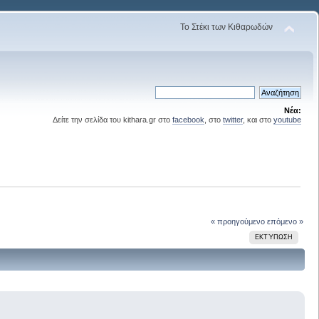
Το Στέκι των Κιθαρωδών
Νέα:
Δείτε την σελίδα του kithara.gr στο
facebook
, στο
twitter
, και στο
youtube
« προηγούμενο
επόμενο »
ΕΚΤΎΠΩΣΗ