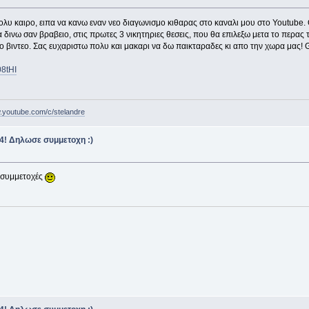
 καιρο, ειπα να κανω εναν νεο διαγωνισμο κιθαρας στο καναλι μου στο Youtube. Οι 
 δινω σαν βραβειο, στις πρωτες 3 νικητηριες θεσεις, που θα επιλεξω μετα το περας
ο βιντεο. Σας ευχαριστω πολυ και μακαρι να δω παικταραδες κι απο την χωρα μας!
08tHI
w.youtube.com/c/stelandre
24! Δηλωσε συμμετοχη :)
ς συμμετοχές