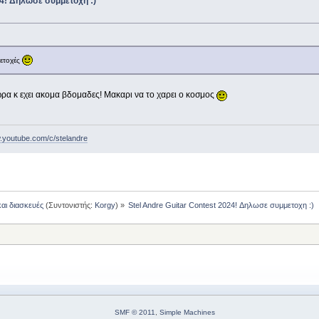
24! Δηλωσε συμμετοχη :)
μετοχές
ωρα κ εχει ακομα βδομαδες! Μακαρι να το χαρει ο κοσμος
w.youtube.com/c/stelandre
και διασκευές
(Συντονιστής:
Korgy
) »
Stel Andre Guitar Contest 2024! Δηλωσε συμμετοχη :)
SMF © 2011
,
Simple Machines