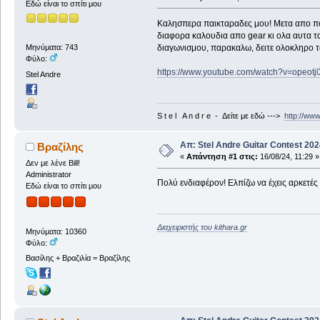
Εδώ είναι το σπίτι μου
Καλησπερα παικταραδες μου! Μετα απο πολυ
διαφορα καλουδια απο gear κι ολα αυτα τα
διαγωνισμου, παρακαλω, δειτε ολοκληρο τ
Μηνύματα: 743
Φύλο:
https://www.youtube.com/watch?v=opeotj
Stel Andre
S t e l A n d r e - Δείτε με εδώ --->
http://ww
Απ: Stel Andre Guitar Contest 20
Βραζίλης
«
Απάντηση #1 στις:
16/08/24, 11:29 »
Δεν με λένε Bill!
Administrator
Πολύ ενδιαφέρον! Ελπίζω να έχεις αρκετέ
Εδώ είναι το σπίτι μου
Διαχειριστής του kithara.gr
Μηνύματα: 10360
Φύλο:
Βασίλης + Βραζιλία = Βραζίλης