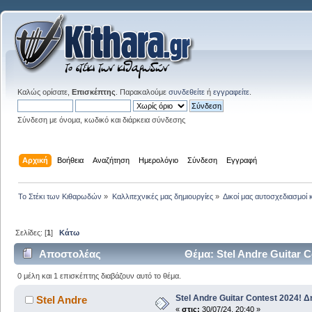
Καλώς ορίσατε,
Επισκέπτης
. Παρακαλούμε
συνδεθείτε
ή
εγγραφείτε
.
Σύνδεση με όνομα, κωδικό και διάρκεια σύνδεσης
Αρχική
Βοήθεια
Αναζήτηση
Ημερολόγιο
Σύνδεση
Εγγραφή
Το Στέκι των Κιθαρωδών
»
Καλλιτεχνικές μας δημιουργίες
»
Δικοί μας αυτοσχεδιασμοί 
Σελίδες: [
1
]
Κάτω
Αποστολέας
Θέμα: Stel Andre Guitar 
0 μέλη και 1 επισκέπτης διαβάζουν αυτό το θέμα.
Stel Andre Guitar Contest 2024! 
Stel Andre
«
στις:
30/07/24, 20:40 »