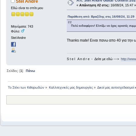
Απ: Stel Andre Guitar Contest 20
Stel Andre
«
Απάντηση #2 στις:
16/08/24, 15:47 »
Εδώ είναι το σπίτι μου
Παράθεση από: Βραζίλης στις 16/08/24, 11:29
Πολύ ενδιαφέρον! Ελπίζω να έχεις αρκετές συμ
Μηνύματα: 743
Φύλο:
Stel Andre
Thanks mate! Ειναι πανω απο 40 για την 
S t e l A n d r e - Δείτε με εδώ --->
http://ww
Σελίδες: [
1
]
Πάνω
Το Στέκι των Κιθαρωδών
»
Καλλιτεχνικές μας δημιουργίες
»
Δικοί μας αυτοσχεδιασμοί 