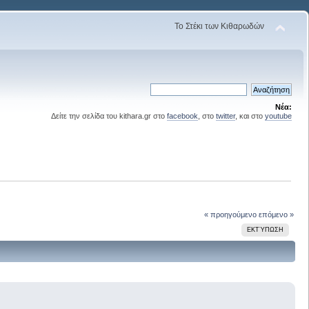
Το Στέκι των Κιθαρωδών
Νέα:
Δείτε την σελίδα του kithara.gr στο
facebook
, στο
twitter
, και στο
youtube
« προηγούμενο
επόμενο »
ΕΚΤΎΠΩΣΗ