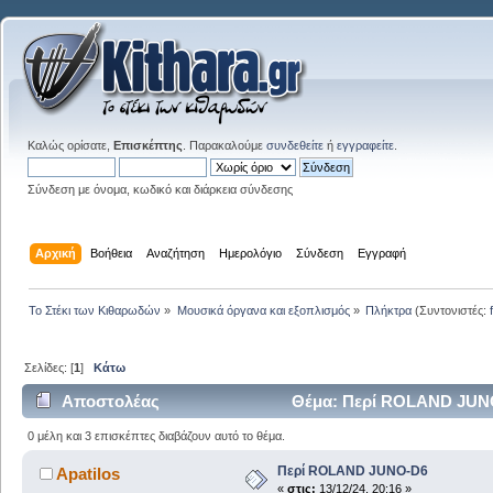
Καλώς ορίσατε,
Επισκέπτης
. Παρακαλούμε
συνδεθείτε
ή
εγγραφείτε
.
Σύνδεση με όνομα, κωδικό και διάρκεια σύνδεσης
Αρχική
Βοήθεια
Αναζήτηση
Ημερολόγιο
Σύνδεση
Εγγραφή
Το Στέκι των Κιθαρωδών
»
Μουσικά όργανα και εξοπλισμός
»
Πλήκτρα
(Συντονιστές:
Σελίδες: [
1
]
Κάτω
Αποστολέας
Θέμα: Περί ROLAND JUNO
0 μέλη και 3 επισκέπτες διαβάζουν αυτό το θέμα.
Περί ROLAND JUNO-D6
Apatilos
«
στις:
13/12/24, 20:16 »