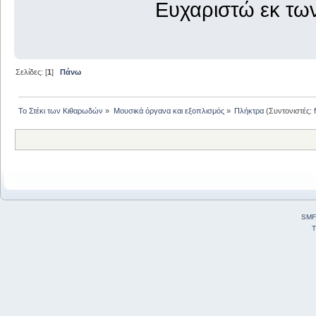
Ευχαριστώ εκ τω
Σελίδες: [
1
]
Πάνω
Το Στέκι των Κιθαρωδών
»
Μουσικά όργανα και εξοπλισμός
»
Πλήκτρα
(Συντονιστές:
SMF
T