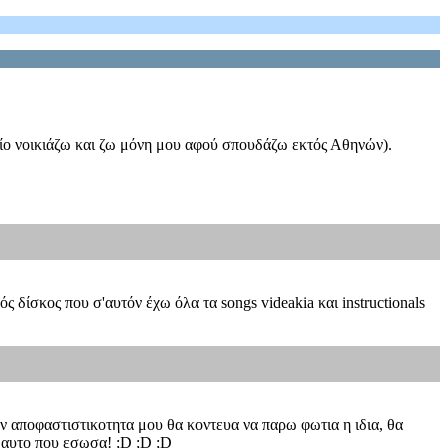
οίο νοικιάζω και ζω μόνη μου αφού σπουδάζω εκτός Αθηνών).
 δίσκος που σ'αυτόν έχω όλα τα songs videakia και instructionals
ν αποφαστιστικοτητα μου θα κοντευα να παρω φωτια η ιδια, θα
 αυτο που εσωσα! ;D ;D ;D