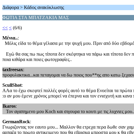
Διάφορα > Κάδος ανακύκλωσης
ΦΩΤΙΑ ΣΤΑ ΜΠΑΤΖΑΚΙΑ ΜΑΣ
<<
<
(6/6)
Μένια..
:
Μόλις είδα το θέμα γέλασα με την ψυχή μου. Πριν από δύο εβδομάδ
Εγώ θα σας πω πως τίποτα δεν σκέφτηκα να πάρω και τίποτα δεν π
ποια κιθάρα και ποιες φωτογραφίες..
taxfreesax
:
προφυλακτικα...και πεταγομαι να δω ποιος που**ης απο κατω ξεχασε 
ScullShot
:
ΑΑα το έχω σκεφτεί πολλές φορές αυτό το θέμα Ενοείται τα πρώτα π
:o αν μου έμενε χρόνος μπορεί να έπερνα και τον ενισχυτή και κανα
Ikaros
:
Τον αγαπημενο μου Koch και σιγουρα το κουτι με τις λυχνιες μου.Α
GermanRock
:
Γνωριζοντας τον εαυτο μου... Μαλλον θα ετρεχα περα δωθε σαν χαμ
αρπαζα το πρωτο αντικειμενο που θα εβρισκα μπροστα μου κ θα εβγ