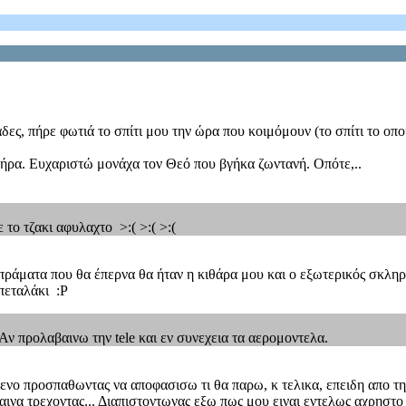
ες, πήρε φωτιά το σπίτι μου την ώρα που κοιμόμουν (το σπίτι το οπ
ήρα. Ευχαριστώ μονάχα τον Θεό που βγήκα ζωντανή. Οπότε,..
το τζακι αφυλαχτο >:( >:( >:(
ράματα που θα έπερνα θα ήταν η κιθάρα μου και ο εξωτερικός σκληρός
 πεταλάκι :P
ν προλαβαινω την tele και εν συνεχεια τα αερομοντελα.
ενο προσπαθωντας να αποφασισω τι θα παρω, κ τελικα, επειδη απο τη
αινα τρεχοντας... Διαπιστοντωνας εξω πως μου ειναι εντελως αχρηστο