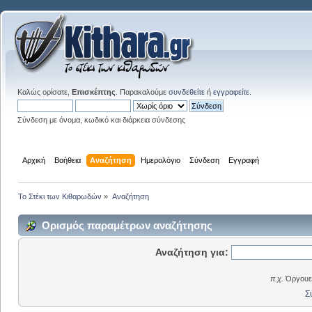
Καλώς ορίσατε,
Επισκέπτης
. Παρακαλούμε
συνδεθείτε
ή
εγγραφείτε
.
Σύνδεση με όνομα, κωδικό και διάρκεια σύνδεσης
Αρχική
Βοήθεια
Αναζήτηση
Ημερολόγιο
Σύνδεση
Εγγραφή
Το Στέκι των Κιθαρωδών
»
Αναζήτηση
Ορισμός παραμέτρων αναζήτησης
Αναζήτηση για:
π.χ.
Όργουελ
Σ