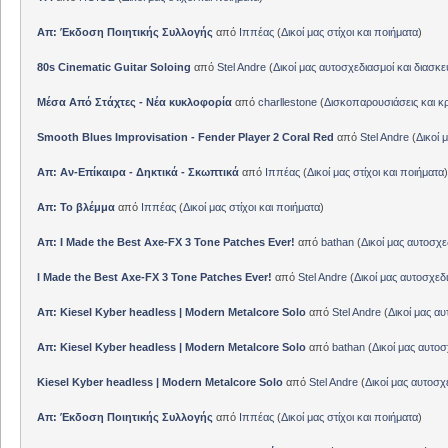
Απ: Έκδοση Ποιητικής Συλλογής
από
Ιππέας
(
Δικοί μας στίχοι και ποιήματα
)
80s Cinematic Guitar Soloing
από
Stel Andre
(
Δικοί μας αυτοσχεδιασμοί και διασκε
Μέσα Από Στάχτες - Νέα κυκλοφορία
από
charllestone
(
Δισκοπαρουσιάσεις και κρ
Smooth Blues Improvisation - Fender Player 2 Coral Red
από
Stel Andre
(
Δικοί 
Απ: Αν-Επίκαιρα - Δηκτικά - Σκωπτικά
από
Ιππέας
(
Δικοί μας στίχοι και ποιήματα
)
Απ: Το βλέμμα
από
Ιππέας
(
Δικοί μας στίχοι και ποιήματα
)
Απ: I Made the Best Axe-FX 3 Tone Patches Ever!
από
bathan
(
Δικοί μας αυτοσχε
I Made the Best Axe-FX 3 Tone Patches Ever!
από
Stel Andre
(
Δικοί μας αυτοσχεδ
Απ: Kiesel Kyber headless | Modern Metalcore Solo
από
Stel Andre
(
Δικοί μας αυ
Απ: Kiesel Kyber headless | Modern Metalcore Solo
από
bathan
(
Δικοί μας αυτοσ
Kiesel Kyber headless | Modern Metalcore Solo
από
Stel Andre
(
Δικοί μας αυτοσχ
Απ: Έκδοση Ποιητικής Συλλογής
από
Ιππέας
(
Δικοί μας στίχοι και ποιήματα
)