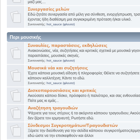
μαζί μας....
Συνεργασίες μελών
Εδώ ζητάτε συνεργασία από μέλη για σύνθεση, ενορχήστρωση, τρα
έχοντας ήδη διαθέσιμη μια συγκεκριμένη πρόταση ή/και υλικό.
Συντονιστής:
hot_sauce (φλουτσ)
Περι μουσικής
Συναυλίες, παραστάσεις, εκδηλώσεις
Ανακοινώσεις, νέα, συζητήσεις και κριτικές σχετικά με μουσικά γεγο
παραστάσεις, μουσικές σκηνές.
Συντονιστής:
hot_sauce (φλουτσ)
Μουσικά νέα και συζητήσεις
Έχετε κάποια μουσική είδηση ή πληροφορία; Θέλετε να συζητήσετε 
κάποιον καλλιτέχνη; Κάντε το εδώ.
Συντονιστής:
hot_sauce (φλουτσ)
Δισκοπαρουσιάσεις και κριτικές
Ακούσατε κάποιο δίσκο, πρόσφατο ή παλιότερο, και σας ενθουσίασ
Πείτε μας κι εμάς...
Αναζήτηση τραγουδιών
Ψάχνετε για τους στίχους ή τα ακόρντα κάποιου τραγουδιου; Ακού
δεν ξέρετε τον ερμηνευτή; Ρωτήστε εδώ.
Σύνδεσμοι Συγκροτημάτων/Τραγουδιστών
Ξέρετε την διεύθυνση για την σελίδα κάποιου συγκροτήματος/ερμη
εδώ ώστε να την επισκεφθούν και άλλοι