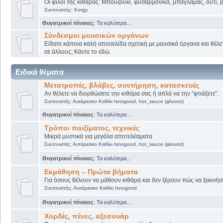
Οι φίλοι της κιθάρας: Μπουζούκι, φυσαρμόνικα, μπαγλαμάς, ούτι, βι
Συντονιστής:
Korgy
Θυγατρικοί πίνακες
:
Τα καλύτερα...
Σύνδεσμοι μουσικών οργάνων
Είδατε κάποια καλή ιστοσελίδα σχετική με μουσικά όργανα και θέλετ
σε άλλους; Κάντε το εδώ.
Ειδικά θέματα
Μετατροπές, βλάβες, συντήρηση, κατασκευές
Αν θέλετε να διορθώσετε την κιθάρα σας ή απλά να την "φτιάξετε".
Συντονιστές:
Αυτάρεσκο Καθίκι Isnogood
,
hot_sauce (φλουτσ)
Θυγατρικοί πίνακες
:
Τα καλύτερα...
Τρόποι παιξίματος, τεχνικές
Μικρά μυστικά για μεγάλα αποτελέσματα
Συντονιστές:
Αυτάρεσκο Καθίκι Isnogood
,
hot_sauce (φλουτσ)
Θυγατρικοί πίνακες
:
Τα καλύτερα...
Εκμάθηση – Πρώτα βήματα
Για όσους θέλουν να μάθουν κιθάρα και δεν ξέρουν πώς να ξεκινήσο
Συντονιστής:
Αυτάρεσκο Καθίκι Isnogood
Θυγατρικοί πίνακες
:
Τα καλύτερα...
Χορδές, πένες, αξεσουάρ