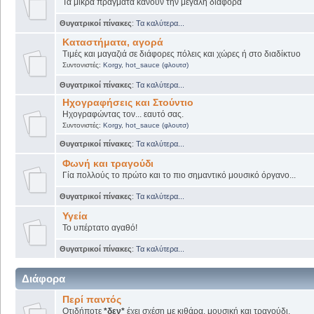
Τα μικρά πράγματα κάνουν την μεγάλη διαφορά
Θυγατρικοί πίνακες
:
Τα καλύτερα...
Καταστήματα, αγορά
Τιμές και μαγαζιά σε διάφορες πόλεις και χώρες ή στο διαδίκτυο
Συντονιστές:
Korgy
,
hot_sauce (φλουτσ)
Θυγατρικοί πίνακες
:
Τα καλύτερα...
Ηχογραφήσεις και Στούντιο
Ηχογραφώντας τον... εαυτό σας.
Συντονιστές:
Korgy
,
hot_sauce (φλουτσ)
Θυγατρικοί πίνακες
:
Τα καλύτερα...
Φωνή και τραγούδι
Γία πολλούς το πρώτο και το πιο σημαντικό μουσικό όργανο...
Θυγατρικοί πίνακες
:
Τα καλύτερα...
Υγεία
Το υπέρτατο αγαθό!
Θυγατρικοί πίνακες
:
Τα καλύτερα...
Διάφορα
Περί παντός
Οτιδήποτε
*δεν*
έχει σχέση με κιθάρα, μουσική και τραγούδι.