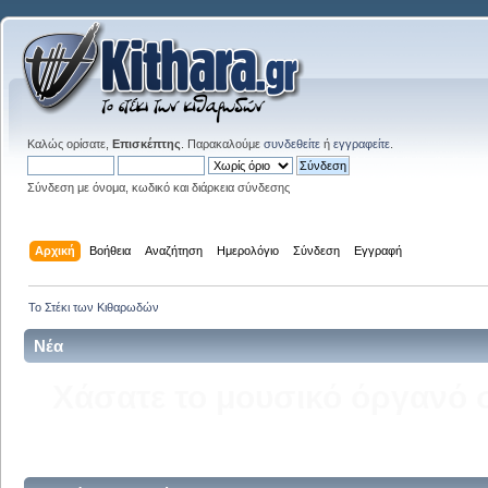
Καλώς ορίσατε,
Επισκέπτης
. Παρακαλούμε
συνδεθείτε
ή
εγγραφείτε
.
Σύνδεση με όνομα, κωδικό και διάρκεια σύνδεσης
Αρχική
Βοήθεια
Αναζήτηση
Ημερολόγιο
Σύνδεση
Εγγραφή
Το Στέκι των Κιθαρωδών
Νέα
Δείτε την σελίδα του kitha
στ