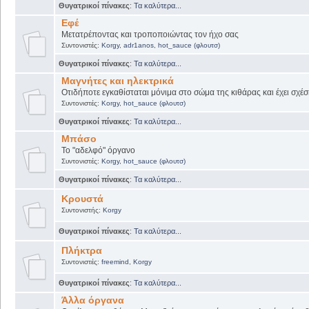
Θυγατρικοί πίνακες
:
Τα καλύτερα...
Εφέ
Μετατρέποντας και τροποποιώντας τον ήχο σας
Συντονιστές:
Korgy
,
adr1anos
,
hot_sauce (φλουτσ)
Θυγατρικοί πίνακες
:
Τα καλύτερα...
Μαγνήτες και ηλεκτρικά
Οτιδήποτε εγκαθίσταται μόνιμα στο σώμα της κιθάρας και έχει σχέσ
Συντονιστές:
Korgy
,
hot_sauce (φλουτσ)
Θυγατρικοί πίνακες
:
Τα καλύτερα...
Μπάσο
Το "αδελφό" όργανο
Συντονιστές:
Korgy
,
hot_sauce (φλουτσ)
Θυγατρικοί πίνακες
:
Τα καλύτερα...
Κρουστά
Συντονιστής:
Korgy
Θυγατρικοί πίνακες
:
Τα καλύτερα...
Πλήκτρα
Συντονιστές:
freemind
,
Korgy
Θυγατρικοί πίνακες
:
Τα καλύτερα...
Άλλα όργανα