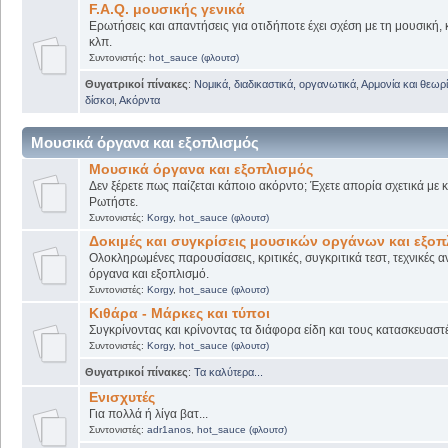
F.A.Q. μουσικής γενικά
Ερωτήσεις και απαντήσεις για οτιδήποτε έχει σχέση με τη μουσική, 
κλπ.
Συντονιστής:
hot_sauce (φλουτσ)
Θυγατρικοί πίνακες
:
Νομικά, διαδικαστικά, οργανωτικά
,
Αρμονία και θεωρί
δίσκοι
,
Ακόρντα
Μουσικά όργανα και εξοπλισμός
Μουσικά όργανα και εξοπλισμός
Δεν ξέρετε πως παίζεται κάποιο ακόρντο; Έχετε απορία σχετικά με
Ρωτήστε.
Συντονιστές:
Korgy
,
hot_sauce (φλουτσ)
Δοκιμές και συγκρίσεις μουσικών οργάνων και εξο
Ολοκληρωμένες παρουσίασεις, κριτικές, συγκριτικά τεστ, τεχνικές α
όργανα και εξοπλισμό.
Συντονιστές:
Korgy
,
hot_sauce (φλουτσ)
Κιθάρα - Μάρκες και τύποι
Συγκρίνοντας και κρίνοντας τα διάφορα είδη και τους κατασκευαστ
Συντονιστές:
Korgy
,
hot_sauce (φλουτσ)
Θυγατρικοί πίνακες
:
Τα καλύτερα...
Ενισχυτές
Για πολλά ή λίγα βατ...
Συντονιστές:
adr1anos
,
hot_sauce (φλουτσ)