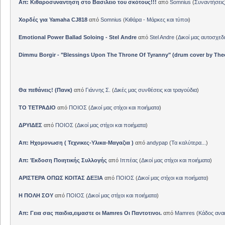
Απ: Κιθαροσυναντηση στο Βασιλειο του σκότους!!!
από
Somnius
(
Συναντήσεις
Χορδές για Yamaha CJ818
από
Somnius
(
Κιθάρα - Μάρκες και τύποι
)
Emotional Power Ballad Soloing - Stel Andre
από
Stel Andre
(
Δικοί μας αυτοσχεδ
Dimmu Borgir - "Blessings Upon The Throne Of Tyranny" (drum cover by The
Θα πεθάνεις! (Πανκ)
από
Γιάννης Σ.
(
Δικές μας συνθέσεις και τραγούδια
)
ΤΟ ΤΕΤΡΑΔΙΟ
από
ΠΟΙΟΣ
(
Δικοί μας στίχοι και ποιήματα
)
ΔΡΥΙΔΕΣ
από
ΠΟΙΟΣ
(
Δικοί μας στίχοι και ποιήματα
)
Απ: Ηχομονωση ( Τεχνικες-Υλικα-Μαγαζια )
από
andypap
(
Τα καλύτερα...
)
Απ: Έκδοση Ποιητικής Συλλογής
από
Ιππέας
(
Δικοί μας στίχοι και ποιήματα
)
ΑΡΙΣΤΕΡΑ ΟΠΩΣ ΚΟΙΤΑΣ ΔΕΞΙΑ
από
ΠΟΙΟΣ
(
Δικοί μας στίχοι και ποιήματα
)
Η ΠΟΛΗ ΣΟΥ
από
ΠΟΙΟΣ
(
Δικοί μας στίχοι και ποιήματα
)
Απ: Γεια σας παιδια,ειμαστε οι Mamres Οι Παντοτινοι.
από
Mamres
(
Κάδος αν