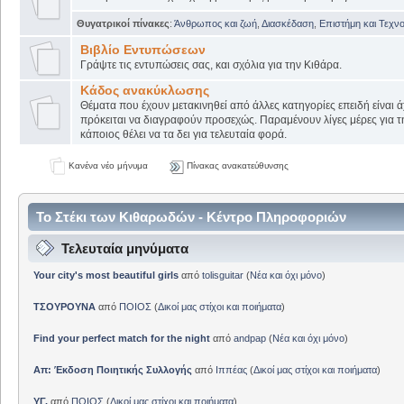
Θυγατρικοί πίνακες
:
Άνθρωπος και ζωή
,
Διασκέδαση
,
Επιστήμη και Τεχν
Βιβλίο Εντυπώσεων
Γράψτε τις εντυπώσεις σας, και σχόλια για την Κιθάρα.
Κάδος ανακύκλωσης
Θέματα που έχουν μετακινηθεί από άλλες κατηγορίες επειδή είναι ά
πρόκειται να διαγραφούν προσεχώς. Παραμένουν λίγες μέρες για 
κάποιος θέλει να τα δει για τελευταία φορά.
Κανένα νέο μήνυμα
Πίνακας ανακατεύθυνσης
Το Στέκι των Κιθαρωδών - Κέντρο Πληροφοριών
Τελευταία μηνύματα
Your city's most beautiful girls
από
tolisguitar
(
Νέα και όχι μόνο
)
ΤΣΟΥΡΟΥΝΑ
από
ΠΟΙΟΣ
(
Δικοί μας στίχοι και ποιήματα
)
Find your perfect match for the night
από
andpap
(
Νέα και όχι μόνο
)
Απ: Έκδοση Ποιητικής Συλλογής
από
Ιππέας
(
Δικοί μας στίχοι και ποιήματα
)
ΥΓ.
από
ΠΟΙΟΣ
(
Δικοί μας στίχοι και ποιήματα
)