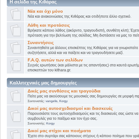
Η σελίδα της Κιθάρας
Νέα και όχι μόνο
Νέα και ανακοινώσεις της Κιθάρας και οτιδήποτε άλλο σχετικό.
Λάθη και προτάσεις
Βρήκατε κάποιο λάθος (ακόρντο, τραγουδιστή, συνθέτη κλπ); Έχετε
πρόταση για την βελτίωση της σελίδας; Μη διστάσετε να μας το πείτ
Συναντήσεις
Συναντηθείτε με άλλους επισκέπτες της Κιθάρας για να γνωριστείτε
συζητήσετε, αλλά και να παίξετε και να τραγουδήσετε μαζί.
F.A.Q. αυτών των σελίδων
Συχνές ερωτήσεις (και μάλιστα με τις απαντήσεις) στα καυτά ερωτ
επισκεπτών του kithara.gr.
Καλλιτεχνικές μας δημιουργίες
Δικές μας συνθέσεις και τραγούδια
Πείτε μας να ακούσουμε τις μουσικές σας δημιουργίες σε μορφή mp
Συντονιστές:
vangelis
,
Korgy
Δικοί μας αυτοσχεδιασμοί και διασκευές
Παρουσιάστε τους αυτοσχεδιασμούς και τις διασκευές σας ώστε να λ
συμβουλές για το παίξιμο και τον ήχο σας.
Συντονιστής:
Korgy
Δικοί μας στίχοι και ποιήματα
Έχετε στο συρτάρι σας κάποιους στίχους ή κάποιο ποίημα που γρά