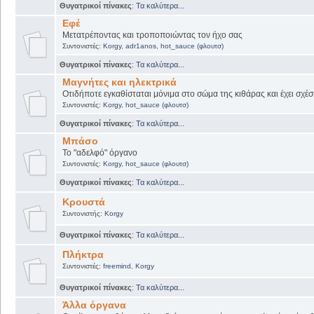
Θυγατρικοί πίνακες
:
Τα καλύτερα...
Εφέ
Μετατρέποντας και τροποποιώντας τον ήχο σας
Συντονιστές:
Korgy
,
adr1anos
,
hot_sauce (φλουτσ)
Θυγατρικοί πίνακες
:
Τα καλύτερα...
Μαγνήτες και ηλεκτρικά
Οτιδήποτε εγκαθίσταται μόνιμα στο σώμα της κιθάρας και έχει σχέσ
Συντονιστές:
Korgy
,
hot_sauce (φλουτσ)
Θυγατρικοί πίνακες
:
Τα καλύτερα...
Μπάσο
Το "αδελφό" όργανο
Συντονιστές:
Korgy
,
hot_sauce (φλουτσ)
Θυγατρικοί πίνακες
:
Τα καλύτερα...
Κρουστά
Συντονιστής:
Korgy
Θυγατρικοί πίνακες
:
Τα καλύτερα...
Πλήκτρα
Συντονιστές:
freemind
,
Korgy
Θυγατρικοί πίνακες
:
Τα καλύτερα...
Άλλα όργανα