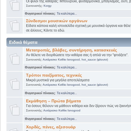
Οι φίλοι της κιθάρας: Μπουζούκι, φυσαρμόνικα, μπαγλαμάς, ούτι, βι
Συντονιστής:
Korgy
Θυγατρικοί πίνακες
:
Τα καλύτερα...
Σύνδεσμοι μουσικών οργάνων
Είδατε κάποια καλή ιστοσελίδα σχετική με μουσικά όργανα και θέλετ
σε άλλους; Κάντε το εδώ.
Ειδικά θέματα
Μετατροπές, βλάβες, συντήρηση, κατασκευές
Αν θέλετε να διορθώσετε την κιθάρα σας ή απλά να την "φτιάξετε".
Συντονιστές:
Αυτάρεσκο Καθίκι Isnogood
,
hot_sauce (φλουτσ)
Θυγατρικοί πίνακες
:
Τα καλύτερα...
Τρόποι παιξίματος, τεχνικές
Μικρά μυστικά για μεγάλα αποτελέσματα
Συντονιστές:
Αυτάρεσκο Καθίκι Isnogood
,
hot_sauce (φλουτσ)
Θυγατρικοί πίνακες
:
Τα καλύτερα...
Εκμάθηση – Πρώτα βήματα
Για όσους θέλουν να μάθουν κιθάρα και δεν ξέρουν πώς να ξεκινήσο
Συντονιστής:
Αυτάρεσκο Καθίκι Isnogood
Θυγατρικοί πίνακες
:
Τα καλύτερα...
Χορδές, πένες, αξεσουάρ