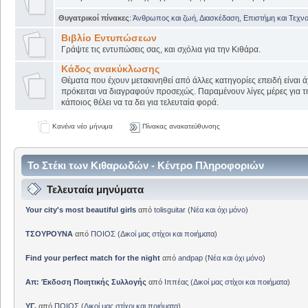
Θυγατρικοί πίνακες
:
Άνθρωπος και ζωή
,
Διασκέδαση
,
Επιστήμη και Τεχν
Βιβλίο Εντυπώσεων
Γράψτε τις εντυπώσεις σας, και σχόλια για την Κιθάρα.
Κάδος ανακύκλωσης
Θέματα που έχουν μετακινηθεί από άλλες κατηγορίες επειδή είναι ά
πρόκειται να διαγραφούν προσεχώς. Παραμένουν λίγες μέρες για 
κάποιος θέλει να τα δει για τελευταία φορά.
Κανένα νέο μήνυμα
Πίνακας ανακατεύθυνσης
Το Στέκι των Κιθαρωδών - Κέντρο Πληροφοριών
Τελευταία μηνύματα
Your city's most beautiful girls
από
tolisguitar
(
Νέα και όχι μόνο
)
ΤΣΟΥΡΟΥΝΑ
από
ΠΟΙΟΣ
(
Δικοί μας στίχοι και ποιήματα
)
Find your perfect match for the night
από
andpap
(
Νέα και όχι μόνο
)
Απ: Έκδοση Ποιητικής Συλλογής
από
Ιππέας
(
Δικοί μας στίχοι και ποιήματα
)
ΥΓ.
από
ΠΟΙΟΣ
(
Δικοί μας στίχοι και ποιήματα
)