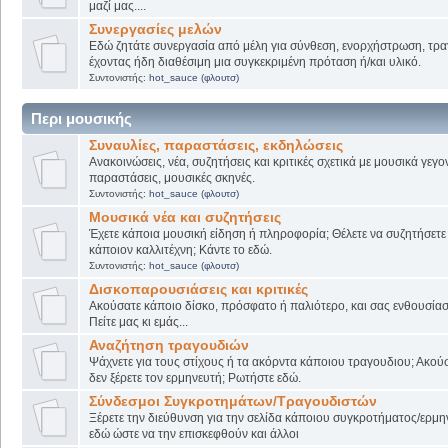
μαζί μας....
Συνεργασίες μελών
Εδώ ζητάτε συνεργασία από μέλη για σύνθεση, ενορχήστρωση, τρα
έχοντας ήδη διαθέσιμη μια συγκεκριμένη πρόταση ή/και υλικό.
Συντονιστής:
hot_sauce (φλουτσ)
Περι μουσικής
Συναυλίες, παραστάσεις, εκδηλώσεις
Ανακοινώσεις, νέα, συζητήσεις και κριτικές σχετικά με μουσικά γεγο
παραστάσεις, μουσικές σκηνές.
Συντονιστής:
hot_sauce (φλουτσ)
Μουσικά νέα και συζητήσεις
Έχετε κάποια μουσική είδηση ή πληροφορία; Θέλετε να συζητήσετε 
κάποιον καλλιτέχνη; Κάντε το εδώ.
Συντονιστής:
hot_sauce (φλουτσ)
Δισκοπαρουσιάσεις και κριτικές
Ακούσατε κάποιο δίσκο, πρόσφατο ή παλιότερο, και σας ενθουσίασ
Πείτε μας κι εμάς...
Αναζήτηση τραγουδιών
Ψάχνετε για τους στίχους ή τα ακόρντα κάποιου τραγουδιου; Ακού
δεν ξέρετε τον ερμηνευτή; Ρωτήστε εδώ.
Σύνδεσμοι Συγκροτημάτων/Τραγουδιστών
Ξέρετε την διεύθυνση για την σελίδα κάποιου συγκροτήματος/ερμη
εδώ ώστε να την επισκεφθούν και άλλοι