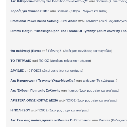
Απ: Κιθαροσυναντηση στο Βασιλειο του σκότους!!!
από
Somnius
(
Συναντήσεις
Χορδές για Yamaha CJ818
από
Somnius
(
Κιθάρα - Μάρκες και τύποι
)
Emotional Power Ballad Soloing - Stel Andre
από
Stel Andre
(
Δικοί μας αυτοσχεδ
Dimmu Borgir - "Blessings Upon The Throne Of Tyranny" (drum cover by The
Θα πεθάνεις! (Πανκ)
από
Γιάννης Σ.
(
Δικές μας συνθέσεις και τραγούδια
)
ΤΟ ΤΕΤΡΑΔΙΟ
από
ΠΟΙΟΣ
(
Δικοί μας στίχοι και ποιήματα
)
ΔΡΥΙΔΕΣ
από
ΠΟΙΟΣ
(
Δικοί μας στίχοι και ποιήματα
)
Απ: Ηχομονωση ( Τεχνικες-Υλικα-Μαγαζια )
από
andypap
(
Τα καλύτερα...
)
Απ: Έκδοση Ποιητικής Συλλογής
από
Ιππέας
(
Δικοί μας στίχοι και ποιήματα
)
ΑΡΙΣΤΕΡΑ ΟΠΩΣ ΚΟΙΤΑΣ ΔΕΞΙΑ
από
ΠΟΙΟΣ
(
Δικοί μας στίχοι και ποιήματα
)
Η ΠΟΛΗ ΣΟΥ
από
ΠΟΙΟΣ
(
Δικοί μας στίχοι και ποιήματα
)
Απ: Γεια σας παιδια,ειμαστε οι Mamres Οι Παντοτινοι.
από
Mamres
(
Κάδος αν