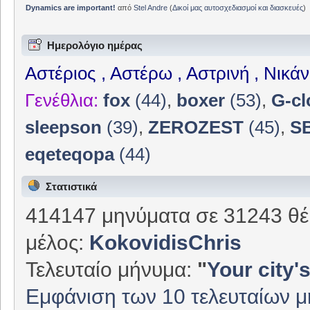
Dynamics are important!
από
Stel Andre
(
Δικοί μας αυτοσχεδιασμοί και διασκευές
)
Ημερολόγιο ημέρας
Αστέριος , Αστέρω , Αστρινή , Νικά
Γενέθλια:
fox
(44)
,
boxer
(53)
,
G-cl
sleepson
(39)
,
ZEROZEST
(45)
,
S
eqeteqopa
(44)
Στατιστικά
414147 μηνύματα σε 31243 θέ
μέλος:
KokovidisChris
Τελευταίο μήνυμα:
"
Your city's
Εμφάνιση των 10 τελευταίων 