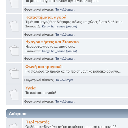
Τα μικρά πράγματα κάνουν την μεγάλη διαφορά
Θυγατρικοί πίνακες
:
Τα καλύτερα...
Καταστήματα, αγορά
Τιμές και μαγαζιά σε διάφορες πόλεις και χώρες ή στο διαδίκτυο
Συντονιστές:
Korgy
,
hot_sauce (φλουτσ)
Θυγατρικοί πίνακες
:
Τα καλύτερα...
Ηχογραφήσεις και Στούντιο
Ηχογραφώντας τον... εαυτό σας.
Συντονιστές:
Korgy
,
hot_sauce (φλουτσ)
Θυγατρικοί πίνακες
:
Τα καλύτερα...
Φωνή και τραγούδι
Γία πολλούς το πρώτο και το πιο σημαντικό μουσικό όργανο...
Θυγατρικοί πίνακες
:
Τα καλύτερα...
Υγεία
Το υπέρτατο αγαθό!
Θυγατρικοί πίνακες
:
Τα καλύτερα...
Διάφορα
Περί παντός
Οτιδήποτε
*δεν*
έχει σχέση με κιθάρα, μουσική και τραγούδι.