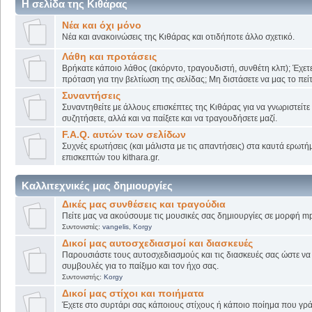
Η σελίδα της Κιθάρας
Νέα και όχι μόνο
Νέα και ανακοινώσεις της Κιθάρας και οτιδήποτε άλλο σχετικό.
Λάθη και προτάσεις
Βρήκατε κάποιο λάθος (ακόρντο, τραγουδιστή, συνθέτη κλπ); Έχετε
πρόταση για την βελτίωση της σελίδας; Μη διστάσετε να μας το πείτ
Συναντήσεις
Συναντηθείτε με άλλους επισκέπτες της Κιθάρας για να γνωριστείτε
συζητήσετε, αλλά και να παίξετε και να τραγουδήσετε μαζί.
F.A.Q. αυτών των σελίδων
Συχνές ερωτήσεις (και μάλιστα με τις απαντήσεις) στα καυτά ερωτ
επισκεπτών του kithara.gr.
Καλλιτεχνικές μας δημιουργίες
Δικές μας συνθέσεις και τραγούδια
Πείτε μας να ακούσουμε τις μουσικές σας δημιουργίες σε μορφή mp
Συντονιστές:
vangelis
,
Korgy
Δικοί μας αυτοσχεδιασμοί και διασκευές
Παρουσιάστε τους αυτοσχεδιασμούς και τις διασκευές σας ώστε να λ
συμβουλές για το παίξιμο και τον ήχο σας.
Συντονιστής:
Korgy
Δικοί μας στίχοι και ποιήματα
Έχετε στο συρτάρι σας κάποιους στίχους ή κάποιο ποίημα που γρά