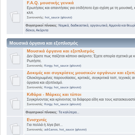
F.A.Q. μουσικής γενικά
Ερωτήσεις και απαντήσεις για οτιδήποτε έχει σχέση με τη μουσική, 
κλπ.
Συντονιστής:
hot_sauce (φλουτσ)
Θυγατρικοί πίνακες
:
Νομικά, διαδικαστικά, οργανωτικά
,
Αρμονία και θεωρί
δίσκοι
,
Ακόρντα
Μουσικά όργανα και εξοπλισμός
Μουσικά όργανα και εξοπλισμός
Δεν ξέρετε πως παίζεται κάποιο ακόρντο; Έχετε απορία σχετικά με
Ρωτήστε.
Συντονιστές:
Korgy
,
hot_sauce (φλουτσ)
Δοκιμές και συγκρίσεις μουσικών οργάνων και εξο
Ολοκληρωμένες παρουσίασεις, κριτικές, συγκριτικά τεστ, τεχνικές α
όργανα και εξοπλισμό.
Συντονιστές:
Korgy
,
hot_sauce (φλουτσ)
Κιθάρα - Μάρκες και τύποι
Συγκρίνοντας και κρίνοντας τα διάφορα είδη και τους κατασκευαστ
Συντονιστές:
Korgy
,
hot_sauce (φλουτσ)
Θυγατρικοί πίνακες
:
Τα καλύτερα...
Ενισχυτές
Για πολλά ή λίγα βατ...
Συντονιστές:
adr1anos
,
hot_sauce (φλουτσ)