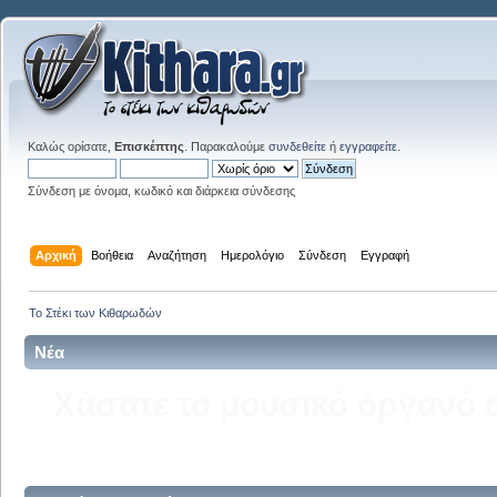
Καλώς ορίσατε,
Επισκέπτης
. Παρακαλούμε
συνδεθείτε
ή
εγγραφείτε
.
Σύνδεση με όνομα, κωδικό και διάρκεια σύνδεσης
Αρχική
Βοήθεια
Αναζήτηση
Ημερολόγιο
Σύνδεση
Εγγραφή
Το Στέκι των Κιθαρωδών
Νέα
Δείτε την σελίδα του kitha
στ