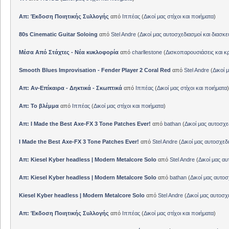
Απ: Έκδοση Ποιητικής Συλλογής
από
Ιππέας
(
Δικοί μας στίχοι και ποιήματα
)
80s Cinematic Guitar Soloing
από
Stel Andre
(
Δικοί μας αυτοσχεδιασμοί και διασκε
Μέσα Από Στάχτες - Νέα κυκλοφορία
από
charllestone
(
Δισκοπαρουσιάσεις και κρ
Smooth Blues Improvisation - Fender Player 2 Coral Red
από
Stel Andre
(
Δικοί 
Απ: Αν-Επίκαιρα - Δηκτικά - Σκωπτικά
από
Ιππέας
(
Δικοί μας στίχοι και ποιήματα
)
Απ: Το βλέμμα
από
Ιππέας
(
Δικοί μας στίχοι και ποιήματα
)
Απ: I Made the Best Axe-FX 3 Tone Patches Ever!
από
bathan
(
Δικοί μας αυτοσχε
I Made the Best Axe-FX 3 Tone Patches Ever!
από
Stel Andre
(
Δικοί μας αυτοσχεδ
Απ: Kiesel Kyber headless | Modern Metalcore Solo
από
Stel Andre
(
Δικοί μας αυ
Απ: Kiesel Kyber headless | Modern Metalcore Solo
από
bathan
(
Δικοί μας αυτοσ
Kiesel Kyber headless | Modern Metalcore Solo
από
Stel Andre
(
Δικοί μας αυτοσχ
Απ: Έκδοση Ποιητικής Συλλογής
από
Ιππέας
(
Δικοί μας στίχοι και ποιήματα
)