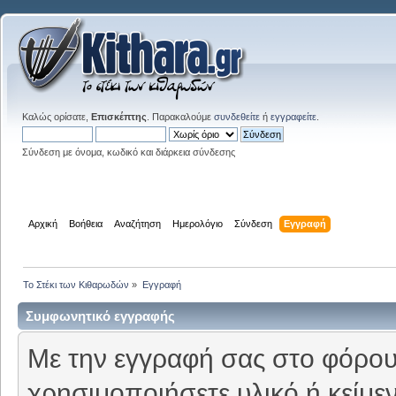
Καλώς ορίσατε,
Επισκέπτης
. Παρακαλούμε
συνδεθείτε
ή
εγγραφείτε
.
Σύνδεση με όνομα, κωδικό και διάρκεια σύνδεσης
Αρχική
Βοήθεια
Αναζήτηση
Ημερολόγιο
Σύνδεση
Εγγραφή
Το Στέκι των Κιθαρωδών
»
Εγγραφή
Συμφωνητικό εγγραφής
Με την εγγραφή σας στο φόρουμ
χρησιμοποιήσετε υλικό ή κείμε