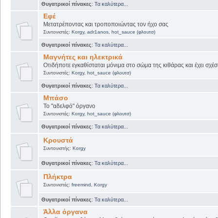
Θυγατρικοί πίνακες
:
Τα καλύτερα...
Εφέ
Μετατρέποντας και τροποποιώντας τον ήχο σας
Συντονιστές:
Korgy
,
adr1anos
,
hot_sauce (φλουτσ)
Θυγατρικοί πίνακες
:
Τα καλύτερα...
Μαγνήτες και ηλεκτρικά
Οτιδήποτε εγκαθίσταται μόνιμα στο σώμα της κιθάρας και έχει σχέσ
Συντονιστές:
Korgy
,
hot_sauce (φλουτσ)
Θυγατρικοί πίνακες
:
Τα καλύτερα...
Μπάσο
Το "αδελφό" όργανο
Συντονιστές:
Korgy
,
hot_sauce (φλουτσ)
Θυγατρικοί πίνακες
:
Τα καλύτερα...
Κρουστά
Συντονιστής:
Korgy
Θυγατρικοί πίνακες
:
Τα καλύτερα...
Πλήκτρα
Συντονιστές:
freemind
,
Korgy
Θυγατρικοί πίνακες
:
Τα καλύτερα...
Άλλα όργανα