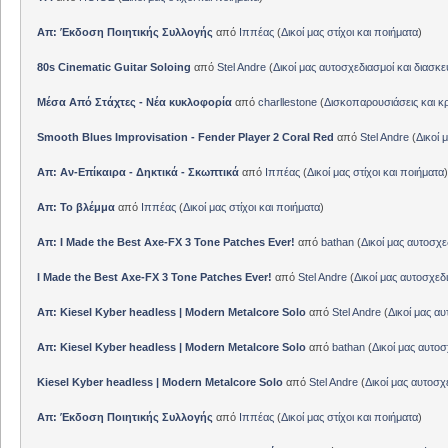
Απ: Έκδοση Ποιητικής Συλλογής
από
Ιππέας
(
Δικοί μας στίχοι και ποιήματα
)
80s Cinematic Guitar Soloing
από
Stel Andre
(
Δικοί μας αυτοσχεδιασμοί και διασκε
Μέσα Από Στάχτες - Νέα κυκλοφορία
από
charllestone
(
Δισκοπαρουσιάσεις και κρ
Smooth Blues Improvisation - Fender Player 2 Coral Red
από
Stel Andre
(
Δικοί 
Απ: Αν-Επίκαιρα - Δηκτικά - Σκωπτικά
από
Ιππέας
(
Δικοί μας στίχοι και ποιήματα
)
Απ: Το βλέμμα
από
Ιππέας
(
Δικοί μας στίχοι και ποιήματα
)
Απ: I Made the Best Axe-FX 3 Tone Patches Ever!
από
bathan
(
Δικοί μας αυτοσχε
I Made the Best Axe-FX 3 Tone Patches Ever!
από
Stel Andre
(
Δικοί μας αυτοσχεδ
Απ: Kiesel Kyber headless | Modern Metalcore Solo
από
Stel Andre
(
Δικοί μας αυ
Απ: Kiesel Kyber headless | Modern Metalcore Solo
από
bathan
(
Δικοί μας αυτοσ
Kiesel Kyber headless | Modern Metalcore Solo
από
Stel Andre
(
Δικοί μας αυτοσχ
Απ: Έκδοση Ποιητικής Συλλογής
από
Ιππέας
(
Δικοί μας στίχοι και ποιήματα
)