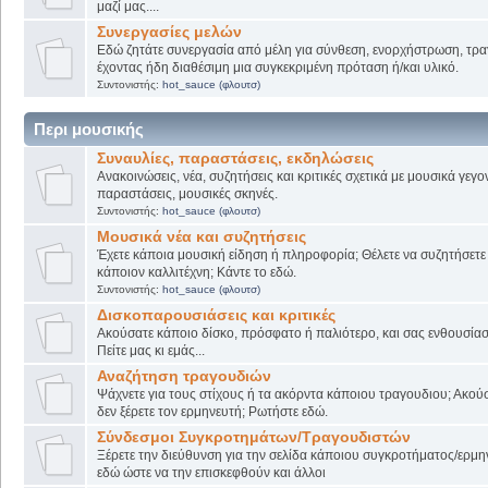
μαζί μας....
Συνεργασίες μελών
Εδώ ζητάτε συνεργασία από μέλη για σύνθεση, ενορχήστρωση, τρα
έχοντας ήδη διαθέσιμη μια συγκεκριμένη πρόταση ή/και υλικό.
Συντονιστής:
hot_sauce (φλουτσ)
Περι μουσικής
Συναυλίες, παραστάσεις, εκδηλώσεις
Ανακοινώσεις, νέα, συζητήσεις και κριτικές σχετικά με μουσικά γεγο
παραστάσεις, μουσικές σκηνές.
Συντονιστής:
hot_sauce (φλουτσ)
Μουσικά νέα και συζητήσεις
Έχετε κάποια μουσική είδηση ή πληροφορία; Θέλετε να συζητήσετε 
κάποιον καλλιτέχνη; Κάντε το εδώ.
Συντονιστής:
hot_sauce (φλουτσ)
Δισκοπαρουσιάσεις και κριτικές
Ακούσατε κάποιο δίσκο, πρόσφατο ή παλιότερο, και σας ενθουσίασ
Πείτε μας κι εμάς...
Αναζήτηση τραγουδιών
Ψάχνετε για τους στίχους ή τα ακόρντα κάποιου τραγουδιου; Ακού
δεν ξέρετε τον ερμηνευτή; Ρωτήστε εδώ.
Σύνδεσμοι Συγκροτημάτων/Τραγουδιστών
Ξέρετε την διεύθυνση για την σελίδα κάποιου συγκροτήματος/ερμη
εδώ ώστε να την επισκεφθούν και άλλοι