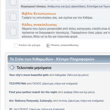
Θυγατρικοί πίνακες
:
Άνθρωπος και ζωή
,
Διασκέδαση
,
Επιστήμη και Τεχν
Βιβλίο Εντυπώσεων
Γράψτε τις εντυπώσεις σας, και σχόλια για την Κιθάρα.
Κάδος ανακύκλωσης
Θέματα που έχουν μετακινηθεί από άλλες κατηγορίες επειδή είναι ά
πρόκειται να διαγραφούν προσεχώς. Παραμένουν λίγες μέρες για 
κάποιος θέλει να τα δει για τελευταία φορά.
Κανένα νέο μήνυμα
Πίνακας ανακατεύθυνσης
Το Στέκι των Κιθαρωδών - Κέντρο Πληροφοριών
Τελευταία μηνύματα
Your city's most beautiful girls
από
tolisguitar
(
Νέα και όχι μόνο
)
ΤΣΟΥΡΟΥΝΑ
από
ΠΟΙΟΣ
(
Δικοί μας στίχοι και ποιήματα
)
Find your perfect match for the night
από
andpap
(
Νέα και όχι μόνο
)
Απ: Έκδοση Ποιητικής Συλλογής
από
Ιππέας
(
Δικοί μας στίχοι και ποιήματα
)
ΥΓ.
από
ΠΟΙΟΣ
(
Δικοί μας στίχοι και ποιήματα
)