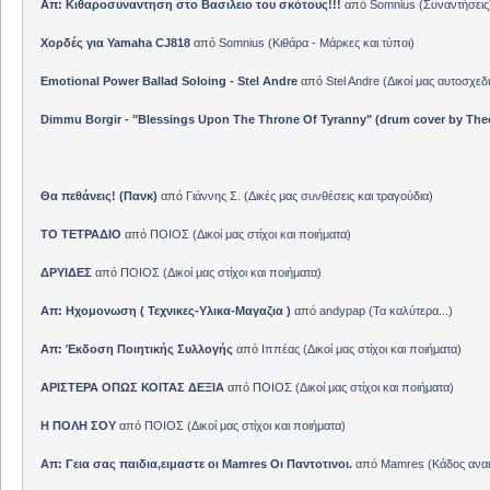
Απ: Κιθαροσυναντηση στο Βασιλειο του σκότους!!!
από
Somnius
(
Συναντήσεις
Χορδές για Yamaha CJ818
από
Somnius
(
Κιθάρα - Μάρκες και τύποι
)
Emotional Power Ballad Soloing - Stel Andre
από
Stel Andre
(
Δικοί μας αυτοσχεδ
Dimmu Borgir - "Blessings Upon The Throne Of Tyranny" (drum cover by The
Θα πεθάνεις! (Πανκ)
από
Γιάννης Σ.
(
Δικές μας συνθέσεις και τραγούδια
)
ΤΟ ΤΕΤΡΑΔΙΟ
από
ΠΟΙΟΣ
(
Δικοί μας στίχοι και ποιήματα
)
ΔΡΥΙΔΕΣ
από
ΠΟΙΟΣ
(
Δικοί μας στίχοι και ποιήματα
)
Απ: Ηχομονωση ( Τεχνικες-Υλικα-Μαγαζια )
από
andypap
(
Τα καλύτερα...
)
Απ: Έκδοση Ποιητικής Συλλογής
από
Ιππέας
(
Δικοί μας στίχοι και ποιήματα
)
ΑΡΙΣΤΕΡΑ ΟΠΩΣ ΚΟΙΤΑΣ ΔΕΞΙΑ
από
ΠΟΙΟΣ
(
Δικοί μας στίχοι και ποιήματα
)
Η ΠΟΛΗ ΣΟΥ
από
ΠΟΙΟΣ
(
Δικοί μας στίχοι και ποιήματα
)
Απ: Γεια σας παιδια,ειμαστε οι Mamres Οι Παντοτινοι.
από
Mamres
(
Κάδος αν