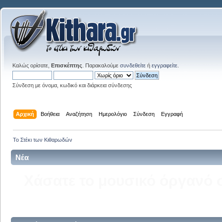
Καλώς ορίσατε,
Επισκέπτης
. Παρακαλούμε
συνδεθείτε
ή
εγγραφείτε
.
Σύνδεση με όνομα, κωδικό και διάρκεια σύνδεσης
Αρχική
Βοήθεια
Αναζήτηση
Ημερολόγιο
Σύνδεση
Εγγραφή
Το Στέκι των Κιθαρωδών
Νέα
Δείτε την σελίδα του kitha
στ