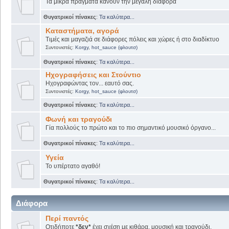
Τα μικρά πράγματα κάνουν την μεγάλη διαφορά
Θυγατρικοί πίνακες
:
Τα καλύτερα...
Καταστήματα, αγορά
Τιμές και μαγαζιά σε διάφορες πόλεις και χώρες ή στο διαδίκτυο
Συντονιστές:
Korgy
,
hot_sauce (φλουτσ)
Θυγατρικοί πίνακες
:
Τα καλύτερα...
Ηχογραφήσεις και Στούντιο
Ηχογραφώντας τον... εαυτό σας.
Συντονιστές:
Korgy
,
hot_sauce (φλουτσ)
Θυγατρικοί πίνακες
:
Τα καλύτερα...
Φωνή και τραγούδι
Γία πολλούς το πρώτο και το πιο σημαντικό μουσικό όργανο...
Θυγατρικοί πίνακες
:
Τα καλύτερα...
Υγεία
Το υπέρτατο αγαθό!
Θυγατρικοί πίνακες
:
Τα καλύτερα...
Διάφορα
Περί παντός
Οτιδήποτε
*δεν*
έχει σχέση με κιθάρα, μουσική και τραγούδι.