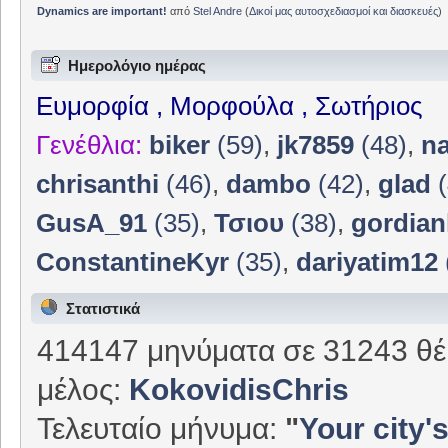
Dynamics are important!
από
Stel Andre
(
Δικοί μας αυτοσχεδιασμοί και διασκευές
)
Ημερολόγιο ημέρας
Ευμορφία , Μορφούλα , Σωτήριος
Γενέθλια:
biker
(59)
,
jk7859
(48)
,
n
chrisanthi
(46)
,
dambo
(42)
,
glad
(
GusA_91
(35)
,
Τσιου
(38)
,
gordian
ConstantineKyr
(35)
,
dariyatim12
Στατιστικά
414147 μηνύματα σε 31243 θέ
μέλος:
KokovidisChris
Τελευταίο μήνυμα:
"
Your city's