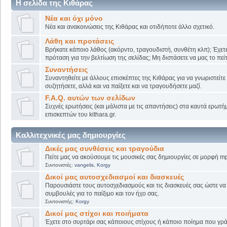
Η σελίδα της Κιθάρας
Νέα και όχι μόνο
Νέα και ανακοινώσεις της Κιθάρας και οτιδήποτε άλλο σχετικό.
Λάθη και προτάσεις
Βρήκατε κάποιο λάθος (ακόρντο, τραγουδιστή, συνθέτη κλπ); Έχετε
πρόταση για την βελτίωση της σελίδας; Μη διστάσετε να μας το πείτ
Συναντήσεις
Συναντηθείτε με άλλους επισκέπτες της Κιθάρας για να γνωριστείτε
συζητήσετε, αλλά και να παίξετε και να τραγουδήσετε μαζί.
F.A.Q. αυτών των σελίδων
Συχνές ερωτήσεις (και μάλιστα με τις απαντήσεις) στα καυτά ερωτ
επισκεπτών του kithara.gr.
Καλλιτεχνικές μας δημιουργίες
Δικές μας συνθέσεις και τραγούδια
Πείτε μας να ακούσουμε τις μουσικές σας δημιουργίες σε μορφή mp
Συντονιστές:
vangelis
,
Korgy
Δικοί μας αυτοσχεδιασμοί και διασκευές
Παρουσιάστε τους αυτοσχεδιασμούς και τις διασκευές σας ώστε να λ
συμβουλές για το παίξιμο και τον ήχο σας.
Συντονιστής:
Korgy
Δικοί μας στίχοι και ποιήματα
Έχετε στο συρτάρι σας κάποιους στίχους ή κάποιο ποίημα που γρά