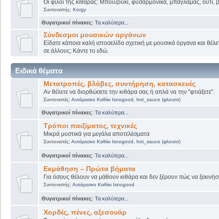
Οι φίλοι της κιθάρας: Μπουζούκι, φυσαρμόνικα, μπαγλαμάς, ούτι, βι
Συντονιστής:
Korgy
Θυγατρικοί πίνακες
:
Τα καλύτερα...
Σύνδεσμοι μουσικών οργάνων
Είδατε κάποια καλή ιστοσελίδα σχετική με μουσικά όργανα και θέλετ
σε άλλους; Κάντε το εδώ.
Ειδικά θέματα
Μετατροπές, βλάβες, συντήρηση, κατασκευές
Αν θέλετε να διορθώσετε την κιθάρα σας ή απλά να την "φτιάξετε".
Συντονιστές:
Αυτάρεσκο Καθίκι Isnogood
,
hot_sauce (φλουτσ)
Θυγατρικοί πίνακες
:
Τα καλύτερα...
Τρόποι παιξίματος, τεχνικές
Μικρά μυστικά για μεγάλα αποτελέσματα
Συντονιστές:
Αυτάρεσκο Καθίκι Isnogood
,
hot_sauce (φλουτσ)
Θυγατρικοί πίνακες
:
Τα καλύτερα...
Εκμάθηση – Πρώτα βήματα
Για όσους θέλουν να μάθουν κιθάρα και δεν ξέρουν πώς να ξεκινήσο
Συντονιστής:
Αυτάρεσκο Καθίκι Isnogood
Θυγατρικοί πίνακες
:
Τα καλύτερα...
Χορδές, πένες, αξεσουάρ