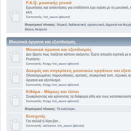
F.A.Q. μουσικής γενικά
Ερωτήσεις και απαντήσεις για οτιδήποτε έχει σχέση με τη μουσική, 
κλπ.
Συντονιστής:
hot_sauce (φλουτσ)
Θυγατρικοί πίνακες
:
Νομικά, διαδικαστικά, οργανωτικά
,
Αρμονία και θεωρί
δίσκοι
,
Ακόρντα
Μουσικά όργανα και εξοπλισμός
Μουσικά όργανα και εξοπλισμός
Δεν ξέρετε πως παίζεται κάποιο ακόρντο; Έχετε απορία σχετικά με
Ρωτήστε.
Συντονιστές:
Korgy
,
hot_sauce (φλουτσ)
Δοκιμές και συγκρίσεις μουσικών οργάνων και εξο
Ολοκληρωμένες παρουσίασεις, κριτικές, συγκριτικά τεστ, τεχνικές α
όργανα και εξοπλισμό.
Συντονιστές:
Korgy
,
hot_sauce (φλουτσ)
Κιθάρα - Μάρκες και τύποι
Συγκρίνοντας και κρίνοντας τα διάφορα είδη και τους κατασκευαστ
Συντονιστές:
Korgy
,
hot_sauce (φλουτσ)
Θυγατρικοί πίνακες
:
Τα καλύτερα...
Ενισχυτές
Για πολλά ή λίγα βατ...
Συντονιστές:
adr1anos
,
hot_sauce (φλουτσ)