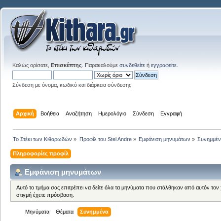
Καλώς ορίσατε,
Επισκέπτης
. Παρακαλούμε
συνδεθείτε
ή
εγγραφείτε
.
Σύνδεση με όνομα, κωδικό και διάρκεια σύνδεσης
Αρχική
Βοήθεια
Αναζήτηση
Ημερολόγιο
Σύνδεση
Εγγραφή
Το Στέκι των Κιθαρωδών
»
Προφίλ του Stel Andre
»
Εμφάνιση μηνυμάτων
»
Συνημμέ
Πληροφορίες προφίλ
Εμφάνιση μηνυμάτων
Αυτό το τμήμα σας επιτρέπει να δείτε όλα τα μηνύματα που στάλθηκαν από αυτόν τον
στιγμή έχετε πρόσβαση.
Μηνύματα
Θέματα
Συνημμένα