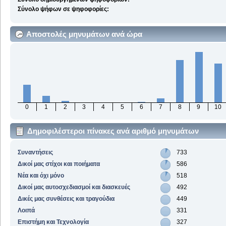
Σύνολο ψήφων σε ψηφοφορίες:
Αποστολές μηνυμάτων ανά ώρα
0
1
2
3
4
5
6
7
8
9
10
Δημοφιλέστεροι πίνακες ανά αριθμό μηνυμάτων
Συναντήσεις
733
Δικοί μας στίχοι και ποιήματα
586
Νέα και όχι μόνο
518
Δικοί μας αυτοσχεδιασμοί και διασκευές
492
Δικές μας συνθέσεις και τραγούδια
449
Λοιπά
331
Επιστήμη και Τεχνολογία
327