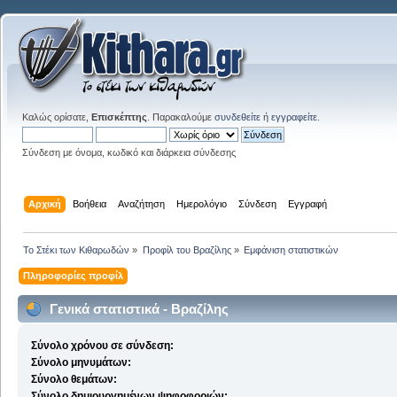
Καλώς ορίσατε,
Επισκέπτης
. Παρακαλούμε
συνδεθείτε
ή
εγγραφείτε
.
Σύνδεση με όνομα, κωδικό και διάρκεια σύνδεσης
Αρχική
Βοήθεια
Αναζήτηση
Ημερολόγιο
Σύνδεση
Εγγραφή
Το Στέκι των Κιθαρωδών
»
Προφίλ του Βραζίλης
»
Εμφάνιση στατιστικών
Πληροφορίες προφίλ
Γενικά στατιστικά - Βραζίλης
Σύνολο χρόνου σε σύνδεση:
Σύνολο μηνυμάτων:
Σύνολο θεμάτων:
Σύνολο δημιουργημένων ψηφοφοριών: