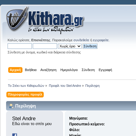
Καλώς ορίσατε,
Επισκέπτης
. Παρακαλούμε
συνδεθείτε
ή
εγγραφείτε
.
Σύνδεση με όνομα, κωδικό και διάρκεια σύνδεσης
Αρχική
Βοήθεια
Αναζήτηση
Ημερολόγιο
Σύνδεση
Εγγραφή
Το Στέκι των Κιθαρωδών
»
Προφίλ του Stel Andre
»
Περίληψη
Πληροφορίες προφίλ
Περίληψη
Stel Andre 
Μηνύματα:
Εδώ είναι το σπίτι μου
Προσωπικό κείμενο:
Φύλο:
Ηλικία: