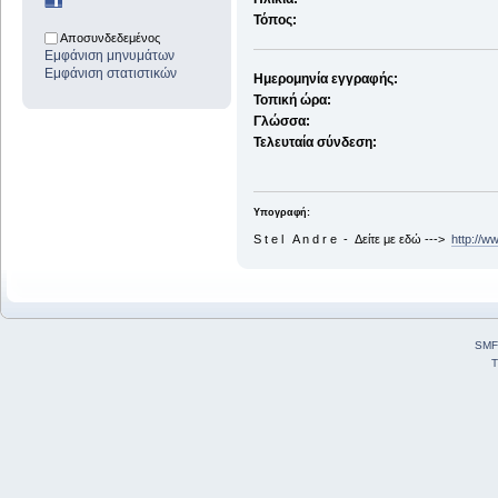
Τόπος:
Αποσυνδεδεμένος
Εμφάνιση μηνυμάτων
Εμφάνιση στατιστικών
Ημερομηνία εγγραφής:
Τοπική ώρα:
Γλώσσα:
Τελευταία σύνδεση:
Υπογραφή:
S t e l A n d r e - Δείτε με εδώ --->
http://w
SMF
T