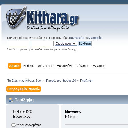
Καλώς ορίσατε,
Επισκέπτης
. Παρακαλούμε
συνδεθείτε
ή
εγγραφείτε
.
Σύνδεση με όνομα, κωδικό και διάρκεια σύνδεσης
Αρχική
Βοήθεια
Αναζήτηση
Ημερολόγιο
Σύνδεση
Εγγραφή
Το Στέκι των Κιθαρωδών
»
Προφίλ του thebest20
»
Περίληψη
Πληροφορίες προφίλ
Περίληψη
thebest20 
Μηνύματα:
Περαστικός
Ηλικία:
Αποσυνδεδεμένος