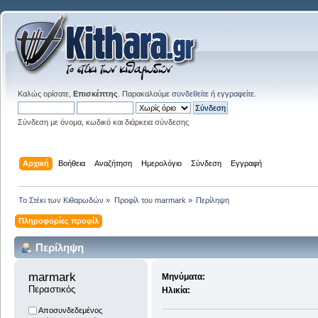
Καλώς ορίσατε,
Επισκέπτης
. Παρακαλούμε
συνδεθείτε
ή
εγγραφείτε
.
Σύνδεση με όνομα, κωδικό και διάρκεια σύνδεσης
Αρχική
Βοήθεια
Αναζήτηση
Ημερολόγιο
Σύνδεση
Εγγραφή
Το Στέκι των Κιθαρωδών
»
Προφίλ του marmark
»
Περίληψη
Πληροφορίες προφίλ
Περίληψη
marmark 
Μηνύματα:
Περαστικός
Ηλικία:
Αποσυνδεδεμένος