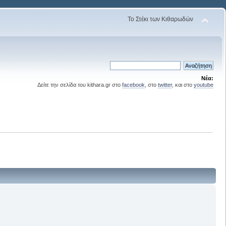
Το Στέκι των Κιθαρωδών
Νέα:
Δείτε την σελίδα του kithara.gr στο
facebook
, στο
twitter
, και στο
youtube