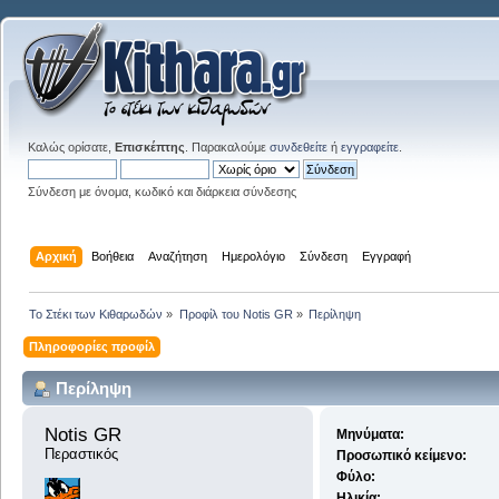
Καλώς ορίσατε,
Επισκέπτης
. Παρακαλούμε
συνδεθείτε
ή
εγγραφείτε
.
Σύνδεση με όνομα, κωδικό και διάρκεια σύνδεσης
Αρχική
Βοήθεια
Αναζήτηση
Ημερολόγιο
Σύνδεση
Εγγραφή
Το Στέκι των Κιθαρωδών
»
Προφίλ του Notis GR
»
Περίληψη
Πληροφορίες προφίλ
Περίληψη
Notis GR 
Μηνύματα:
Περαστικός
Προσωπικό κείμενο:
Φύλο:
Ηλικία: