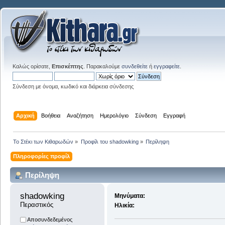
Καλώς ορίσατε,
Επισκέπτης
. Παρακαλούμε
συνδεθείτε
ή
εγγραφείτε
.
Σύνδεση με όνομα, κωδικό και διάρκεια σύνδεσης
Αρχική
Βοήθεια
Αναζήτηση
Ημερολόγιο
Σύνδεση
Εγγραφή
Το Στέκι των Κιθαρωδών
»
Προφίλ του shadowking
»
Περίληψη
Πληροφορίες προφίλ
Περίληψη
shadowking 
Μηνύματα:
Περαστικός
Ηλικία:
Αποσυνδεδεμένος