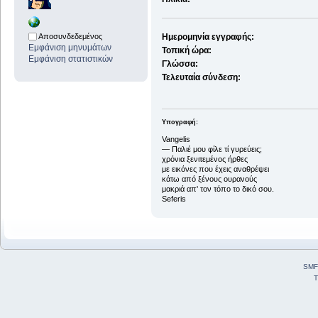
Αποσυνδεδεμένος
Ημερομηνία εγγραφής:
Εμφάνιση μηνυμάτων
Τοπική ώρα:
Εμφάνιση στατιστικών
Γλώσσα:
Τελευταία σύνδεση:
Υπογραφή:
Vangelis
― Παλιέ μου φίλε τί γυρεύεις;
χρόνια ξενιτεμένος ήρθες
με εικόνες που έχεις αναθρέψει
κάτω από ξένους ουρανούς
μακριά απ' τον τόπο το δικό σου.
Seferis
SMF
T