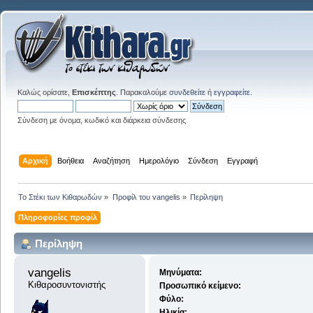
Καλώς ορίσατε,
Επισκέπτης
. Παρακαλούμε
συνδεθείτε
ή
εγγραφείτε
.
Σύνδεση με όνομα, κωδικό και διάρκεια σύνδεσης
Αρχική
Βοήθεια
Αναζήτηση
Ημερολόγιο
Σύνδεση
Εγγραφή
Το Στέκι των Κιθαρωδών
»
Προφίλ του vangelis
»
Περίληψη
Πληροφορίες προφίλ
Περίληψη
vangelis 
Μηνύματα:
Κιθαροσυντονιστής
Προσωπικό κείμενο:
Φύλο:
Ηλικία: