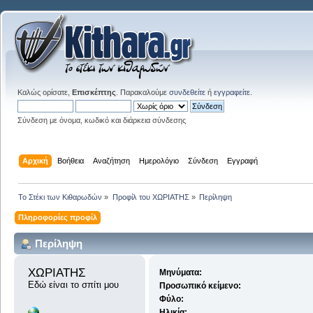
Καλώς ορίσατε,
Επισκέπτης
. Παρακαλούμε
συνδεθείτε
ή
εγγραφείτε
.
Σύνδεση με όνομα, κωδικό και διάρκεια σύνδεσης
Αρχική
Βοήθεια
Αναζήτηση
Ημερολόγιο
Σύνδεση
Εγγραφή
Το Στέκι των Κιθαρωδών
»
Προφίλ του ΧΩΡΙΑΤΗΣ
»
Περίληψη
Πληροφορίες προφίλ
Περίληψη
ΧΩΡΙΑΤΗΣ 
Μηνύματα:
Εδώ είναι το σπίτι μου
Προσωπικό κείμενο:
Φύλο:
Ηλικία: