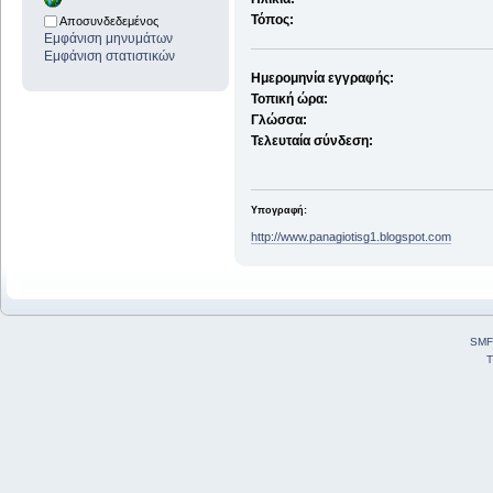
Τόπος:
Αποσυνδεδεμένος
Εμφάνιση μηνυμάτων
Εμφάνιση στατιστικών
Ημερομηνία εγγραφής:
Τοπική ώρα:
Γλώσσα:
Τελευταία σύνδεση:
Υπογραφή:
http://www.panagiotisg1.blogspot.com
SMF
T