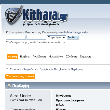
Καλώς ορίσατε,
Επισκέπτης
. Παρακαλούμε
συνδεθείτε
ή
εγγραφείτε
.
Σύνδεση με όνομα, κωδικό και διάρκεια σύνδεσης
Αρχική
Βοήθεια
Αναζήτηση
Ημερολόγιο
Σύνδεση
Εγγραφή
Το Στέκι των Κιθαρωδών
»
Προφίλ του Alex_Under
»
Περίληψη
Πληροφορίες προφίλ
Περίληψη
Alex_Under 
Μηνύματα:
Εδώ είναι το σπίτι μου
Προσωπικό κείμενο:
Φύλο:
Ηλικία:
Αποσυνδεδεμένος