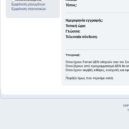
Εμφάνιση μηνυμάτων
Τόπος:
Εμφάνιση στατιστικών
Ημερομηνία εγγραφής:
Τοπική ώρα:
Γλώσσα:
Τελευταία σύνδεση:
Υπογραφή:
Όσοι έχουν Ferrari ΔΕΝ οδηγούν σαν τον Σ
Όσοι ξέρουν από προγραμματισμό ΔΕΝ θα απο
Όσοι έχουν ακριβές κιθάρες, ενισχυτές και ε
...
Πειράζει όμως που περνάμε καλά;
SMF
T