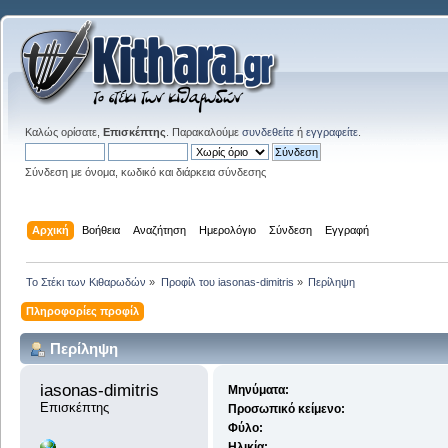
Καλώς ορίσατε,
Επισκέπτης
. Παρακαλούμε
συνδεθείτε
ή
εγγραφείτε
.
Σύνδεση με όνομα, κωδικό και διάρκεια σύνδεσης
Αρχική
Βοήθεια
Αναζήτηση
Ημερολόγιο
Σύνδεση
Εγγραφή
Το Στέκι των Κιθαρωδών
»
Προφίλ του iasonas-dimitris
»
Περίληψη
Πληροφορίες προφίλ
Περίληψη
iasonas-dimitris 
Μηνύματα:
Επισκέπτης
Προσωπικό κείμενο:
Φύλο:
Ηλικία: