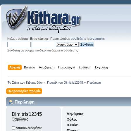
Καλώς ορίσατε,
Επισκέπτης
. Παρακαλούμε
συνδεθείτε
ή
εγγραφείτε
.
Σύνδεση με όνομα, κωδικό και διάρκεια σύνδεσης
Αρχική
Βοήθεια
Αναζήτηση
Ημερολόγιο
Σύνδεση
Εγγραφή
Το Στέκι των Κιθαρωδών
»
Προφίλ του Dimitris12345
»
Περίληψη
Πληροφορίες προφίλ
Περίληψη
Dimitris12345 
Μηνύματα:
Θαμώνας
Φύλο:
Ηλικία:
Αποσυνδεδεμένος
Τόπος: