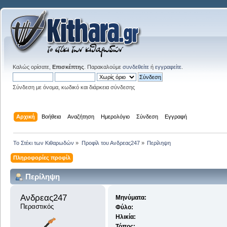
Καλώς ορίσατε,
Επισκέπτης
. Παρακαλούμε
συνδεθείτε
ή
εγγραφείτε
.
Σύνδεση με όνομα, κωδικό και διάρκεια σύνδεσης
Αρχική
Βοήθεια
Αναζήτηση
Ημερολόγιο
Σύνδεση
Εγγραφή
Το Στέκι των Κιθαρωδών
»
Προφίλ του Ανδρεας247
»
Περίληψη
Πληροφορίες προφίλ
Περίληψη
Ανδρεας247 
Μηνύματα:
Περαστικός
Φύλο:
Ηλικία:
Τόπος: