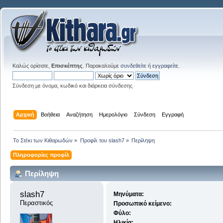
Καλώς ορίσατε,
Επισκέπτης
. Παρακαλούμε
συνδεθείτε
ή
εγγραφείτε
.
Σύνδεση με όνομα, κωδικό και διάρκεια σύνδεσης
Αρχική
Βοήθεια
Αναζήτηση
Ημερολόγιο
Σύνδεση
Εγγραφή
Το Στέκι των Κιθαρωδών
»
Προφίλ του slash7
»
Περίληψη
Πληροφορίες προφίλ
Περίληψη
slash7 
Μηνύματα:
Περαστικός
Προσωπικό κείμενο:
Φύλο:
Ηλικία: